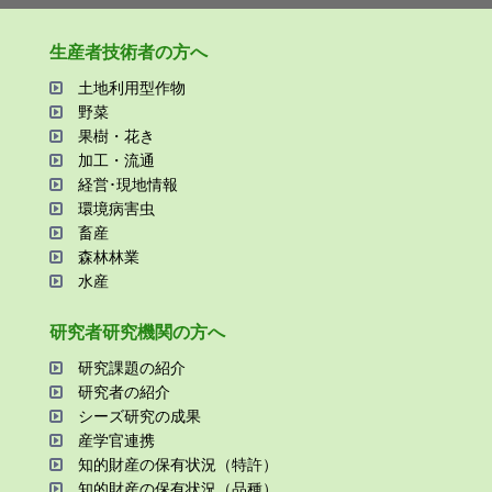
⽣産者技術者の⽅へ
⼟地利⽤型作物
野菜
果樹・花き
加⼯・流通
経営･現地情報
環境病害⾍
畜産
森林林業
⽔産
研究者研究機関の⽅へ
研究課題の紹介
研究者の紹介
シーズ研究の成果
産学官連携
知的財産の保有状況（特許）
知的財産の保有状況（品種）