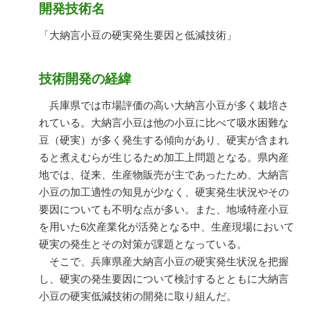
開発技術名
「大納言小豆の硬実発生要因と低減技術」
技術開発の経緯
兵庫県では市場評価の高い大納言小豆が多く栽培さ
れている。大納言小豆は他の小豆に比べて吸水困難な
豆（硬実）が多く発生する傾向があり、硬実が含まれ
ると煮えむらが生じるため加工上問題となる。県内産
地では、従来、生産物販売が主であったため、大納言
小豆の加工適性の知見が少なく、硬実発生状況やその
要因についても不明な点が多い。また、地域特産小豆
を用いた6次産業化が活発となる中、生産現場において
硬実の発生とその対策が課題となっている。
そこで、兵庫県産大納言小豆の硬実発生状況を把握
し、硬実の発生要因について検討するとともに大納言
小豆の硬実低減技術の開発に取り組んだ。