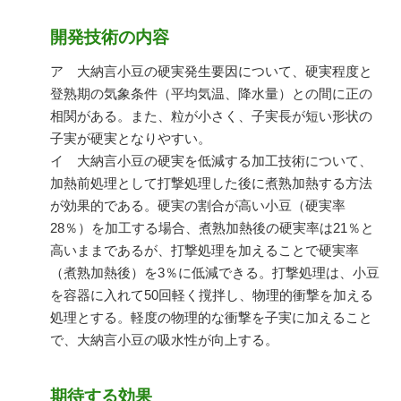
開発技術の内容
ア 大納言小豆の硬実発生要因について、硬実程度と
登熟期の気象条件（平均気温、降水量）との間に正の
相関がある。また、粒が小さく、子実長が短い形状の
子実が硬実となりやすい。
イ 大納言小豆の硬実を低減する加工技術について、
加熱前処理として打撃処理した後に煮熟加熱する方法
が効果的である。硬実の割合が高い小豆（硬実率
28％）を加工する場合、煮熟加熱後の硬実率は21％と
高いままであるが、打撃処理を加えることで硬実率
（煮熟加熱後）を3％に低減できる。打撃処理は、小豆
を容器に入れて50回軽く撹拌し、物理的衝撃を加える
処理とする。軽度の物理的な衝撃を子実に加えること
で、大納言小豆の吸水性が向上する。
期待する効果