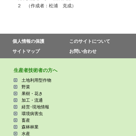
２ （作成者：松浦 克成）
個⼈情報の保護
このサイトについて
サイトマップ
お問い合わせ
⽣産者技術者の⽅へ
⼟地利⽤型作物
野菜
果樹・花き
加⼯・流通
経営･現地情報
環境病害⾍
畜産
森林林業
⽔産