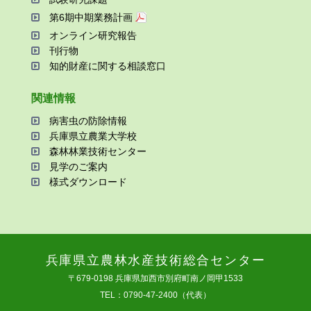
第6期中期業務計画
オンライン研究報告
刊⾏物
知的財産に関する相談窓⼝
関連情報
病害⾍の防除情報
兵庫県⽴農業⼤学校
森林林業技術センター
⾒学のご案内
様式ダウンロード
兵庫県⽴農林⽔産技術総合センター
〒679-0198 兵庫県加⻄市別府町南ノ岡甲1533
TEL：0790-47-2400（代表）