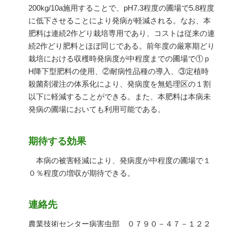
200kg/10a施用することで、pH7.3程度の圃場で5.8程度
に低下させることにより発病が軽減される。なお、本
肥料は連続2作どり栽培専用であり、コストは従来の連
続2作どり肥料とほぼ同じである。前年度の厳寒期どり
栽培における収穫時発病度が中程度までの圃場で①ｐ
H降下型肥料の使用、②耐病性品種の導入、③定植時
殺菌剤灌注の体系化により、発病度を無処理区の１割
以下に軽減することができる。また、本肥料は本病未
発病の圃場においても利用可能である。
期待する効果
本病の被害軽減により、発病度が中程度の圃場で１
０％程度の増収が期待できる。
連絡先
農業技術センター病害虫部 ０７９０－４７－１２２