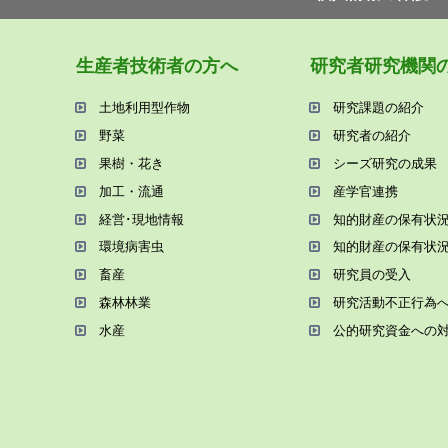
⽣産者技術者の⽅へ
研究者研究機関
⼟地利⽤型作物
研究課題の紹介
野菜
研究者の紹介
果樹・花き
シーズ研究の成果
加⼯・流通
産学官連携
経営･現地情報
知的財産の保有状
環境病害⾍
知的財産の保有状
畜産
研究員の受⼊
森林林業
研究活動不正⾏為
⽔産
公的研究資金への