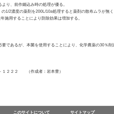
るより、前作鋤込み時の処理が優る。
a）の1/2濃度の薬剤を200L/10a処理すると薬剤の散布ムラが
連年施用することにより防除効果は増加する。
要であるが、本菌を使用することにより、化学農薬の30％削
－１２２２ （作成者：岩本豊）
このサイトについて
サイトマップ