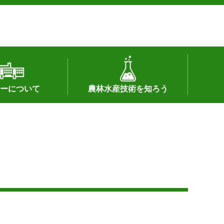
ーについて
農林水産技術を知ろう
署へのリンク）
配置図
つ
私の試験研究
試験研究課題
第6期中期業務計画
オンライン研究報告
刊行物
知的財産に関する相談窓口
センターの話題