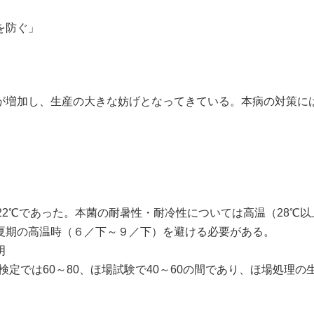
を防ぐ」
増加し、生産の大きな妨げとなってきている。本病の対策に
2℃であった。本菌の耐暑性・耐冷性については高温（28℃
夏期の高温時（６／下～９／下）を避ける必要がある。
明
検定では60～80、ほ場試験で40～60の間であり、ほ場処理