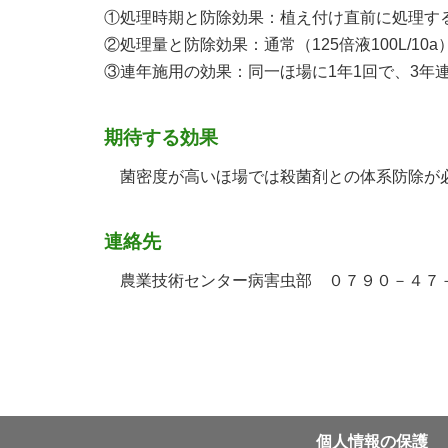
①処理時期と防除効果：植え付け直前に処理す
②処理量と防除効果：通常（125倍液100L/10
③連年施用の効果：同一ほ場に1年1回で、3年
期待する効果
菌密度が高いほ場では殺菌剤との体系防除が必
連絡先
農業技術センター病害虫部 ０７９０－４７
個⼈情報の保護