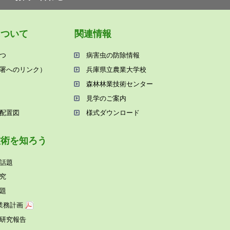
について
関連情報
つ
病害⾍の防除情報
署へのリンク）
兵庫県⽴農業⼤学校
森林林業技術センター
⾒学のご案内
配置図
様式ダウンロード
技術を知ろう
話題
究
題
業務計画
研究報告