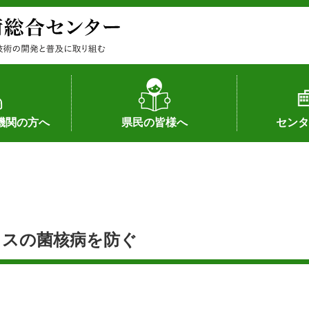
機関の方へ
県民の皆様へ
センタ
果
状況（特許）
状況（品種）
為への対応
の対応
畜産に関する新技術
森林林業に関する新技術
病害虫に関する新技術
食品加工に関する新技術
水産に関する新技術
作物や園芸に関する豆知識
病害虫に関する豆知識
畜産に関する豆知識
水産に関する豆知識
バイテク・農業環境・機械関係
食品加工に関する豆知識
森林林業に関する豆知識
作物や園芸に関する新技術
組織（各部
アクセス
沿革
所内の施設
所長あいさ
の豆知識
タスの菌核病を防ぐ