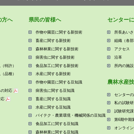
の⽅へ
県⺠の皆様へ
センター
作物や園芸に関する新技術
所⻑あいさ
畜産に関する新技術
組織（各部
森林林業に関する新技術
アクセス
病害⾍に関する新技術
沿⾰
況（特許）
⾷品加⼯に関する新技術
所内の施設
況（品種）
⽔産に関する新技術
農林⽔産
作物や園芸に関する⾖知識
への対応
病害⾍に関する⾖知識
センターの
対応
畜産に関する⾖知識
私の試験研
⽔産に関する⾖知識
試験研究課
バイテク・農業環境・機械関係の⾖知識
第6期中期
⾷品加⼯に関する⾖知識
オンライン
森林林業に関する⾖知識