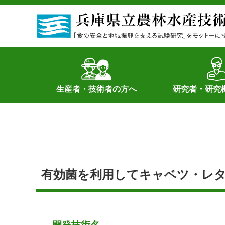
生産者・技術者の方へ
研究者・研究
野菜
果樹・花き
加工・流通
経営･現地情報
環境病害虫
畜産
森林林業
水産
基幹種雄牛の紹介
土地利用型作物
シーズ研究の成
産学官連携
知的財産の保有
知的財産の保有
研究員の受入
研究活動不正行
公的研究資金へ
研究者の紹介
有効菌を利用してキャベツ・レ