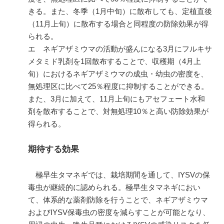
きる。また、冬季（
1
月中旬）に散布しても、定植直後
（
11
月上旬）に散布する場合と同程度の防除効果が得
られる。
エ ネギアザミウマの活動が盛んになる
3
月にフルキサ
メタミド乳剤を
1
回散布することで、収穫期（
4
月上
旬）におけるネギアザミウマの成虫・幼虫の密度を、
無処理区に比べて
25
％程度に抑制することができる。
また、
3
月に加えて、
11
月上旬にもアセフェート水和
剤を散布することで、対無処理
10
％と高い防除効果が
得られる。
期待する効果
極早生タマネギでは、栽培期間を通して、
IYSV
の保
毒虫が継続的に認められる。極早生タマネギにおい
て、体系的な薬剤防除を行うことで、ネギアザミウマ
および
IYSV
保毒虫の密度を減らすことが可能となり、