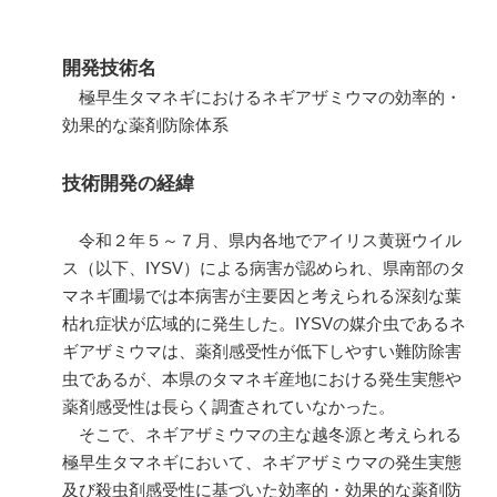
開発技術名
極早生タマネギにおけるネギアザミウマの効率的・
効果的な薬剤防除体系
技術開発の経緯
令和２年５～７月、県内各地でアイリス黄斑ウイル
ス（以下、
IYSV
）による病害が認められ、県南部のタ
マネギ圃場では本病害が主要因と考えられる深刻な葉
枯れ症状が広域的に発生した。
IYSV
の媒介虫であるネ
ギアザミウマは、薬剤感受性が低下しやすい難防除害
虫であるが、本県のタマネギ産地における発生実態や
薬剤感受性は長らく調査されていなかった。
そこで、ネギアザミウマの主な越冬源と考えられる
極早生タマネギにおいて、ネギアザミウマの発生実態
及び殺虫剤感受性に基づいた効率的・効果的な薬剤防