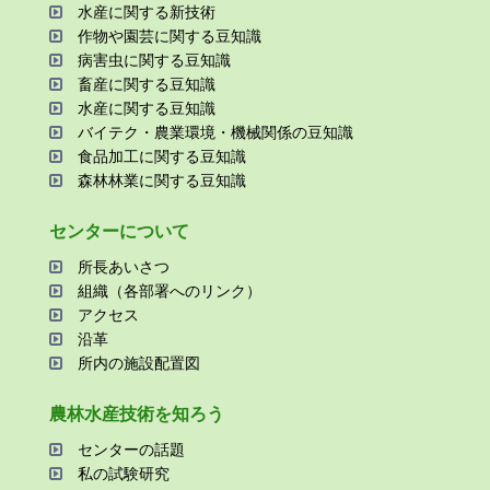
⽔産に関する新技術
作物や園芸に関する⾖知識
病害⾍に関する⾖知識
畜産に関する⾖知識
⽔産に関する⾖知識
バイテク・農業環境・機械関係の⾖知識
⾷品加⼯に関する⾖知識
森林林業に関する⾖知識
センターについて
所⻑あいさつ
組織（各部署へのリンク）
アクセス
沿⾰
所内の施設配置図
農林⽔産技術を知ろう
センターの話題
私の試験研究