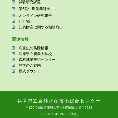
試験研究課題
第6期中期業務計画
オンライン研究報告
刊⾏物
知的財産に関する相談窓⼝
関連情報
病害⾍の防除情報
兵庫県⽴農業⼤学校
森林林業技術センター
⾒学のご案内
様式ダウンロード
兵庫県⽴農林⽔産技術総合センター
〒679-0198 兵庫県加⻄市別府町南ノ岡甲1533
TEL：0790-47-2400（代表）