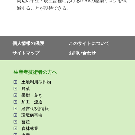
周辺の中生・晩生品種における
IYSV
の感染リスクを低
減することが期待できる。
個⼈情報の保護
このサイトについて
サイトマップ
お問い合わせ
⽣産者技術者の⽅へ
⼟地利⽤型作物
野菜
果樹・花き
加⼯・流通
経営･現地情報
環境病害⾍
畜産
森林林業
⽔産