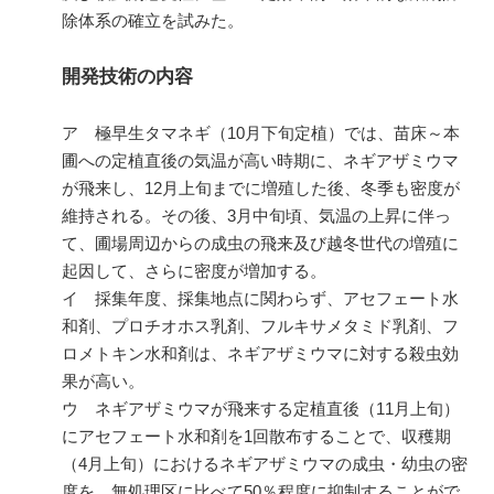
除体系の確立を試みた。
開発技術の内容
ア 極早生タマネギ（
10
月下旬定植）では、苗床～本
圃への定植直後の気温が高い時期に、ネギアザミウマ
が飛来し、
12
月上旬までに増殖した後、冬季も密度が
維持される。その後、
3
月中旬頃、気温の上昇に伴っ
て、圃場周辺からの成虫の飛来及び越冬世代の増殖に
起因して、さらに密度が増加する。
イ 採集年度、採集地点に関わらず、アセフェート水
和剤、プロチオホス乳剤、フルキサメタミド乳剤、フ
ロメトキン水和剤は、ネギアザミウマに対する殺虫効
果が高い。
ウ ネギアザミウマが飛来する定植直後（
11
月上旬）
にアセフェート水和剤を
1
回散布することで、収穫期
（
4
月上旬）におけるネギアザミウマの成虫・幼虫の密
度を、無処理区に比べて
50
％程度に抑制することがで