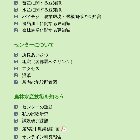
畜産に関する⾖知識
⽔産に関する⾖知識
バイテク・農業環境・機械関係の⾖知識
⾷品加⼯に関する⾖知識
森林林業に関する⾖知識
センターについて
所⻑あいさつ
組織（各部署へのリンク）
アクセス
沿⾰
所内の施設配置図
農林⽔産技術を知ろう
センターの話題
私の試験研究
試験研究課題
第6期中期業務計画
オンライン研究報告