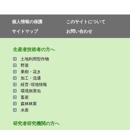
個⼈情報の保護
このサイトについて
サイトマップ
お問い合わせ
⽣産者技術者の⽅へ
⼟地利⽤型作物
野菜
果樹・花き
加⼯・流通
経営･現地情報
環境病害⾍
畜産
森林林業
⽔産
研究者研究機関の⽅へ