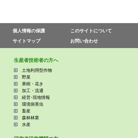
個⼈情報の保護
このサイトについて
サイトマップ
お問い合わせ
⽣産者技術者の⽅へ
⼟地利⽤型作物
野菜
果樹・花き
加⼯・流通
経営･現地情報
環境病害⾍
畜産
森林林業
⽔産