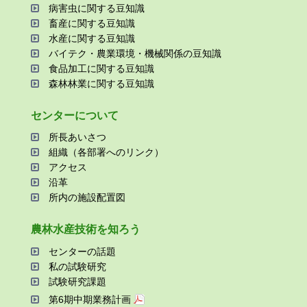
病害⾍に関する⾖知識
畜産に関する⾖知識
⽔産に関する⾖知識
バイテク・農業環境・機械関係の⾖知識
⾷品加⼯に関する⾖知識
森林林業に関する⾖知識
センターについて
所⻑あいさつ
組織（各部署へのリンク）
アクセス
沿⾰
所内の施設配置図
農林⽔産技術を知ろう
センターの話題
私の試験研究
試験研究課題
第6期中期業務計画