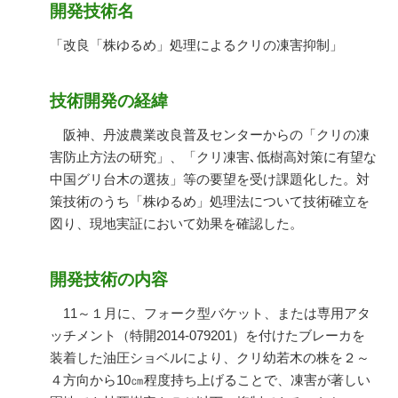
開発技術名
「改良「株ゆるめ」処理によるクリの凍害抑制」
技術開発の経緯
阪神、丹波農業改良普及センターからの「クリの凍
害防止方法の研究」、「クリ凍害､低樹高対策に有望な
中国グリ台木の選抜」等の要望を受け課題化した。対
策技術のうち「株ゆるめ」処理法について技術確立を
図り、現地実証において効果を確認した。
開発技術の内容
11～１月に、フォーク型バケット、または専用アタ
ッチメント（特開2014-079201）を付けたブレーカを
装着した油圧ショベルにより、クリ幼若木の株を２～
４方向から10㎝程度持ち上げることで、凍害が著しい