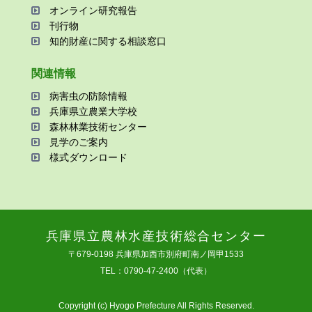
オンライン研究報告
刊⾏物
知的財産に関する相談窓⼝
関連情報
病害⾍の防除情報
兵庫県⽴農業⼤学校
森林林業技術センター
⾒学のご案内
様式ダウンロード
兵庫県⽴農林⽔産技術総合センター
〒679-0198 兵庫県加⻄市別府町南ノ岡甲1533
TEL：0790-47-2400（代表）
Copyright (c) Hyogo Prefecture All Rights Reserved.