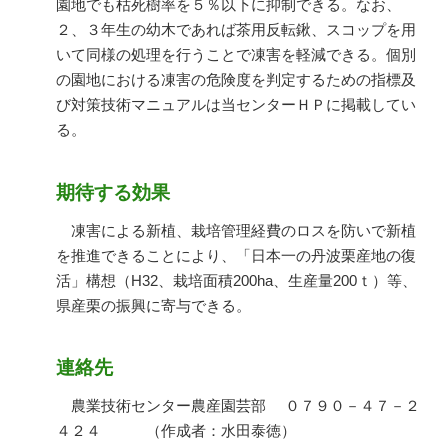
園地でも枯死樹率を５％以下に抑制できる。なお、
２、３年生の幼木であれば茶用反転鍬、スコップを用
いて同様の処理を行うことで凍害を軽減できる。個別
の園地における凍害の危険度を判定するための指標及
び対策技術マニュアルは当センターＨＰに掲載してい
る。
期待する効果
凍害による新植、栽培管理経費のロスを防いで新植
を推進できることにより、「日本一の丹波栗産地の復
活」構想（H32、栽培面積200ha、生産量200ｔ）等、
県産栗の振興に寄与できる。
連絡先
農業技術センター農産園芸部 ０７９０－４７－２
４２４ （作成者：水田泰徳）