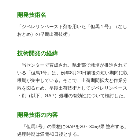
開発技術名
「ジベレリンペースト剤を用いた「但馬１号」（なし
おとめ）の早期出荷技術」
技術開発の経緯
当センターで育成され、県北部で栽培が推進されて
いる「但馬
1
号」は、例年
8
月
20
日前後の短い期間に収
穫期が集中している。そこで、出荷期間拡大と作業分
散を図るため、早期出荷技術としてジベレリンペース
ト剤（以下、
GAP
）処理の有効性について検討した。
開発技術の内容
「但馬
1
号」の果梗に
GAP
を
20
～
30
㎎
/
果 塗布する。
処理時期は満開
40
日後とする。