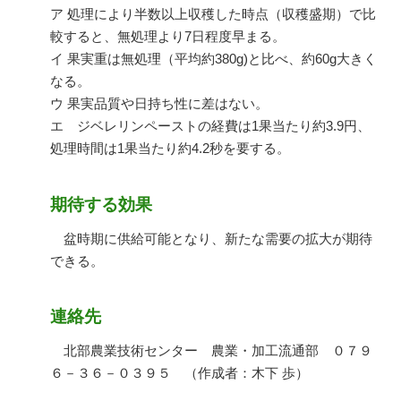
ア 処理により半数以上収穫した時点（収穫盛期）で比
較すると、無処理より
7
日程度早まる。
イ 果実重は無処理（平均約
380g)
と比べ、約
60g
大きく
なる。
ウ 果実品質や日持ち性に差はない。
エ ジベレリンペーストの経費は
1
果当たり約
3.9
円、
処理時間は
1
果当たり約
4.2
秒を要する。
期待する効果
盆時期に供給可能となり、新たな需要の拡大が期待
できる。
連絡先
北部農業技術センター 農業・加工流通部 ０７９
６－３６－０３９５ （作成者：木下 歩）