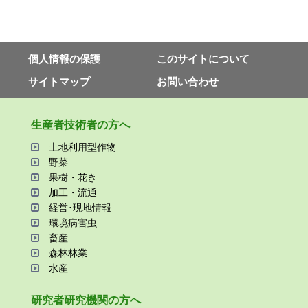
個⼈情報の保護
このサイトについて
サイトマップ
お問い合わせ
⽣産者技術者の⽅へ
⼟地利⽤型作物
野菜
果樹・花き
加⼯・流通
経営･現地情報
環境病害⾍
畜産
森林林業
⽔産
研究者研究機関の⽅へ