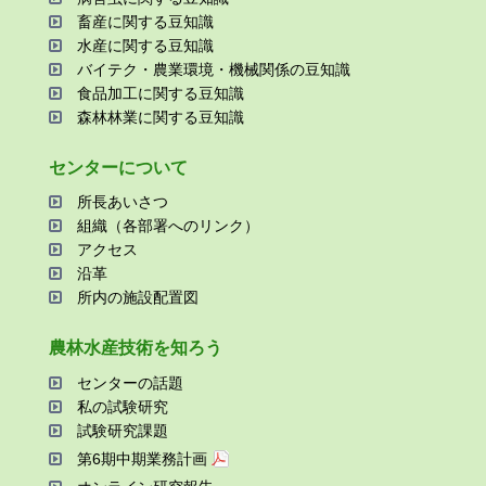
畜産に関する⾖知識
⽔産に関する⾖知識
バイテク・農業環境・機械関係の⾖知識
⾷品加⼯に関する⾖知識
森林林業に関する⾖知識
センターについて
所⻑あいさつ
組織（各部署へのリンク）
アクセス
沿⾰
所内の施設配置図
農林⽔産技術を知ろう
センターの話題
私の試験研究
試験研究課題
第6期中期業務計画