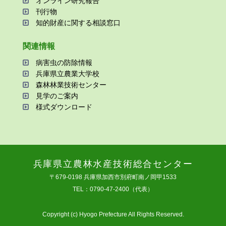
オンライン研究報告
刊⾏物
知的財産に関する相談窓⼝
関連情報
病害⾍の防除情報
兵庫県⽴農業⼤学校
森林林業技術センター
⾒学のご案内
様式ダウンロード
兵庫県⽴農林⽔産技術総合センター
〒679-0198 兵庫県加⻄市別府町南ノ岡甲1533
TEL：0790-47-2400（代表）
Copyright (c) Hyogo Prefecture All Rights Reserved.