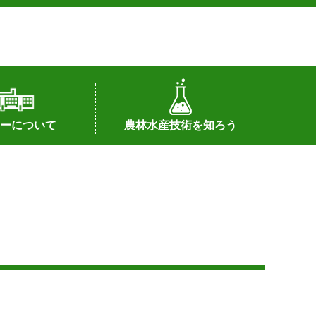
ーについて
農林水産技術を知ろう
署へのリンク）
配置図
つ
私の試験研究
試験研究課題
第6期中期業務計画
オンライン研究報告
刊行物
知的財産に関する相談窓口
センターの話題