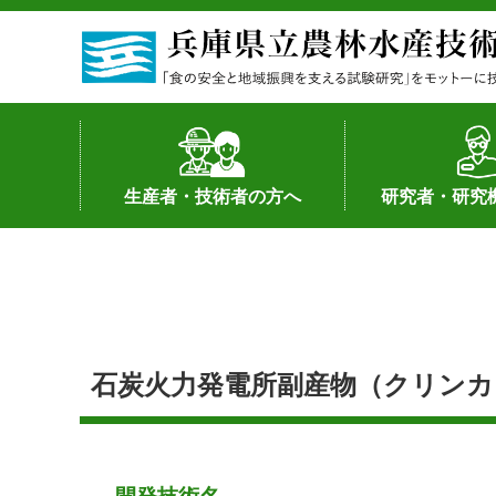
生産者・技術者の方へ
研究者・研究
野菜
果樹・花き
加工・流通
経営･現地情報
環境病害虫
畜産
森林林業
水産
基幹種雄牛の紹介
土地利用型作物
シーズ研究の成
産学官連携
知的財産の保有
知的財産の保有
研究員の受入
研究活動不正行
公的研究資金へ
研究者の紹介
石炭火力発電所副産物（クリンカ