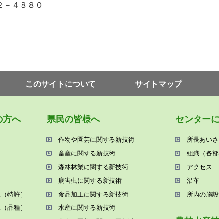
２－４８８０
このサイトについて
サイトマップ
の⽅へ
県⺠の皆様へ
センター
作物や園芸に関する新技術
所⻑あいさ
畜産に関する新技術
組織（各部
森林林業に関する新技術
アクセス
病害⾍に関する新技術
沿⾰
況（特許）
⾷品加⼯に関する新技術
所内の施設
況（品種）
⽔産に関する新技術