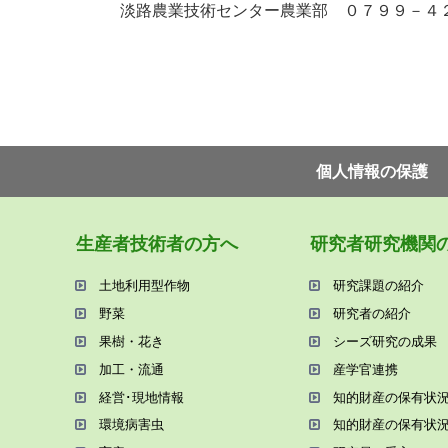
淡路農業技術センター農業部 ０７９９－４
個⼈情報の保護
⽣産者技術者の⽅へ
研究者研究機関
⼟地利⽤型作物
研究課題の紹介
野菜
研究者の紹介
果樹・花き
シーズ研究の成果
加⼯・流通
産学官連携
経営･現地情報
知的財産の保有状
環境病害⾍
知的財産の保有状