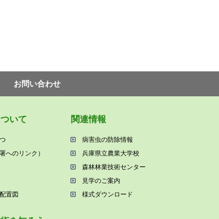
お問い合わせ
について
関連情報
つ
病害⾍の防除情報
署へのリンク）
兵庫県⽴農業⼤学校
森林林業技術センター
⾒学のご案内
配置図
様式ダウンロード