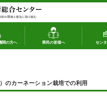
機関の方へ
県民の皆様へ
センタ
果
状況（特許）
状況（品種）
為への対応
の対応
畜産に関する新技術
森林林業に関する新技術
病害虫に関する新技術
食品加工に関する新技術
水産に関する新技術
作物や園芸に関する豆知識
病害虫に関する豆知識
畜産に関する豆知識
水産に関する豆知識
バイテク・農業環境・機械関係
食品加工に関する豆知識
森林林業に関する豆知識
作物や園芸に関する新技術
組織（各部
アクセス
沿革
所内の施設
所長あいさ
の豆知識
）のカーネーション栽培での利用