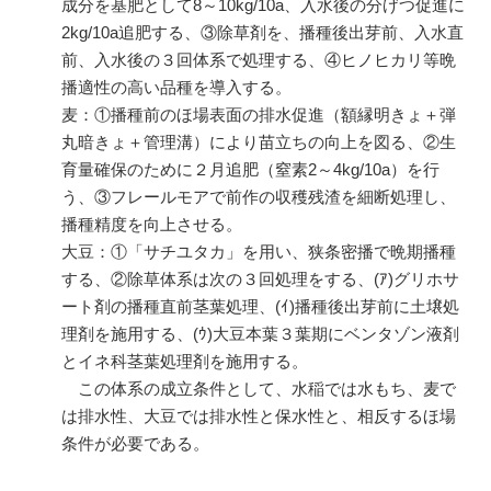
成分を基肥として8～10kg/10a、入水後の分げつ促進に
2kg/10a追肥する、③除草剤を、播種後出芽前、入水直
前、入水後の３回体系で処理する、④ヒノヒカリ等晩
播適性の高い品種を導入する。
麦：①播種前のほ場表面の排水促進（額縁明きょ＋弾
丸暗きょ＋管理溝）により苗立ちの向上を図る、②生
育量確保のために２月追肥（窒素2～4kg/10a）を行
う、③フレールモアで前作の収穫残渣を細断処理し、
播種精度を向上させる。
大豆：①「サチユタカ」を用い、狭条密播で晩期播種
する、②除草体系は次の３回処理をする、(ｱ)グリホサ
ート剤の播種直前茎葉処理、(ｲ)播種後出芽前に土壌処
理剤を施用する、(ｳ)大豆本葉３葉期にベンタゾン液剤
とイネ科茎葉処理剤を施用する。
この体系の成立条件として、水稲では水もち、麦で
は排水性、大豆では排水性と保水性と、相反するほ場
条件が必要である。