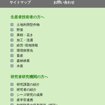
サイトマップ
お問い合わせ
⽣産者技術者の⽅へ
⼟地利⽤型作物
野菜
果樹・花き
加⼯・流通
経営･現地情報
環境病害⾍
畜産
森林林業
⽔産
研究者研究機関の⽅へ
研究課題の紹介
研究者の紹介
シーズ研究の成果
産学官連携
知的財産の保有状況（特許）