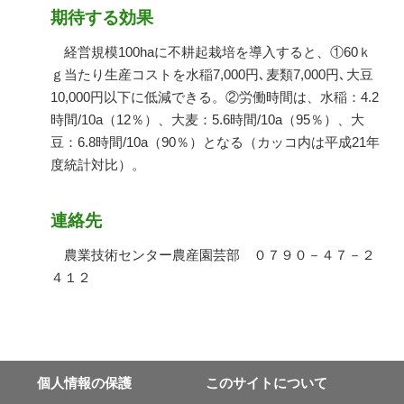
期待する効果
経営規模100haに不耕起栽培を導入すると、①60ｋ
ｇ当たり生産コストを水稲7,000円､麦類7,000円､大豆
10,000円以下に低減できる。②労働時間は、水稲：4.2
時間/10a（12％）、大麦：5.6時間/10a（95％）、大
豆：6.8時間/10a（90％）となる（カッコ内は平成21年
度統計対比）。
連絡先
農業技術センター農産園芸部 ０７９０－４７－２
４１２
個⼈情報の保護
このサイトについて