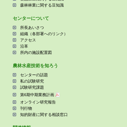
森林林業に関する⾖知識
センターについて
所⻑あいさつ
組織（各部署へのリンク）
アクセス
沿⾰
所内の施設配置図
農林⽔産技術を知ろう
センターの話題
私の試験研究
試験研究課題
第6期中期業務計画
オンライン研究報告
刊⾏物
知的財産に関する相談窓⼝