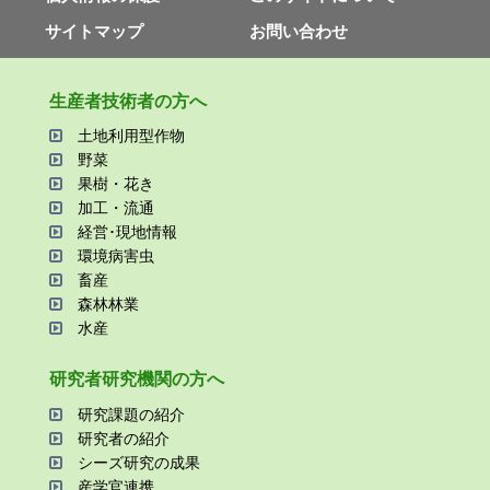
サイトマップ
お問い合わせ
⽣産者技術者の⽅へ
⼟地利⽤型作物
野菜
果樹・花き
加⼯・流通
経営･現地情報
環境病害⾍
畜産
森林林業
⽔産
研究者研究機関の⽅へ
研究課題の紹介
研究者の紹介
シーズ研究の成果
産学官連携