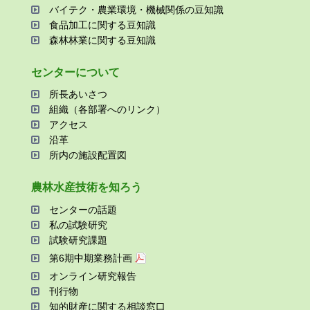
バイテク・農業環境・機械関係の⾖知識
⾷品加⼯に関する⾖知識
森林林業に関する⾖知識
センターについて
所⻑あいさつ
組織（各部署へのリンク）
アクセス
沿⾰
所内の施設配置図
農林⽔産技術を知ろう
センターの話題
私の試験研究
試験研究課題
第6期中期業務計画
オンライン研究報告
刊⾏物
知的財産に関する相談窓⼝