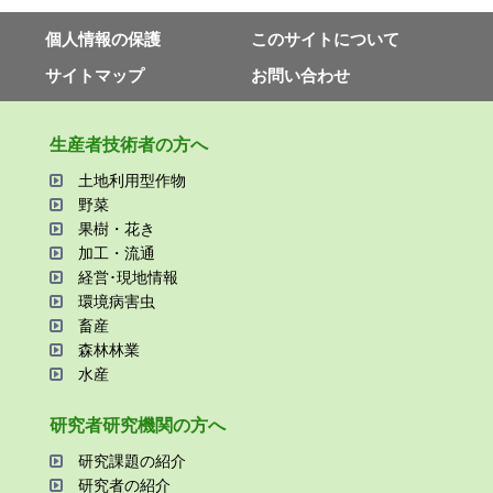
個⼈情報の保護
このサイトについて
サイトマップ
お問い合わせ
⽣産者技術者の⽅へ
⼟地利⽤型作物
野菜
果樹・花き
加⼯・流通
経営･現地情報
環境病害⾍
畜産
森林林業
⽔産
研究者研究機関の⽅へ
研究課題の紹介
研究者の紹介