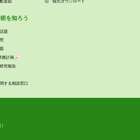
配置図
様式ダウンロード
技術を知ろう
話題
究
題
業務計画
研究報告
関する相談窓⼝
表）