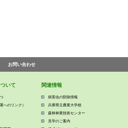
お問い合わせ
について
関連情報
つ
病害⾍の防除情報
署へのリンク）
兵庫県⽴農業⼤学校
森林林業技術センター
⾒学のご案内