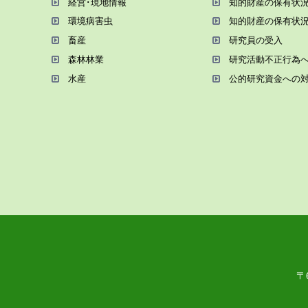
経営･現地情報
知的財産の保有状
環境病害⾍
知的財産の保有状
畜産
研究員の受⼊
森林林業
研究活動不正⾏為
⽔産
公的研究資金への
〒