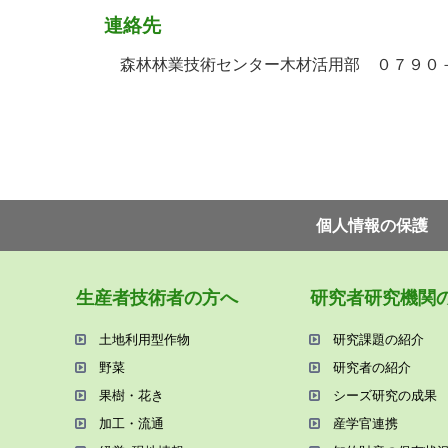
連絡先
森林林業技術センター木材活用部 ０７９０
個⼈情報の保護
⽣産者技術者の⽅へ
研究者研究機関
⼟地利⽤型作物
研究課題の紹介
野菜
研究者の紹介
果樹・花き
シーズ研究の成果
加⼯・流通
産学官連携