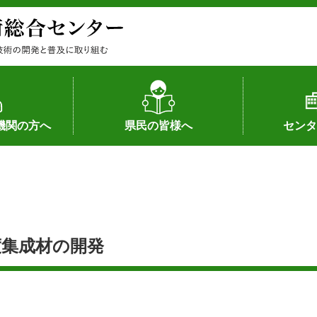
機関の方へ
県民の皆様へ
センタ
果
状況（特許）
状況（品種）
為への対応
の対応
畜産に関する新技術
森林林業に関する新技術
病害虫に関する新技術
食品加工に関する新技術
水産に関する新技術
作物や園芸に関する豆知識
病害虫に関する豆知識
畜産に関する豆知識
水産に関する豆知識
バイテク・農業環境・機械関係
食品加工に関する豆知識
森林林業に関する豆知識
作物や園芸に関する新技術
組織（各部
アクセス
沿革
所内の施設
所長あいさ
の豆知識
度集成材の開発