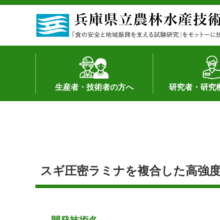
生産者・技術者の方へ
研究者・研究
野菜
果樹・花き
加工・流通
経営･現地情報
環境病害虫
畜産
森林林業
水産
基幹種雄牛の紹介
土地利用型作物
シーズ研究の成
産学官連携
知的財産の保有
知的財産の保有
研究員の受入
研究活動不正行
公的研究資金へ
研究者の紹介
スギ圧密ラミナを複合した高強