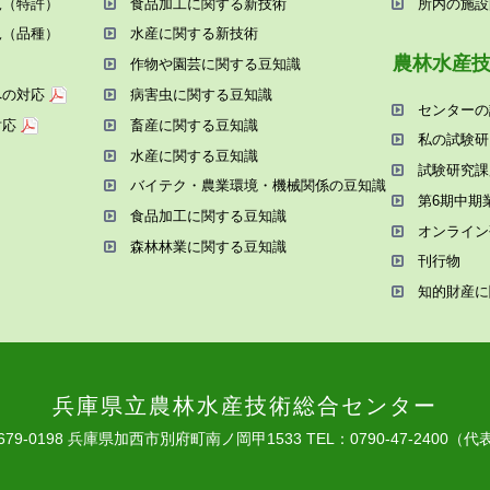
況（特許）
⾷品加⼯に関する新技術
所内の施設
況（品種）
⽔産に関する新技術
農林⽔産
作物や園芸に関する⾖知識
への対応
病害⾍に関する⾖知識
センターの
対応
畜産に関する⾖知識
私の試験研
⽔産に関する⾖知識
試験研究課
バイテク・農業環境・機械関係の⾖知識
第6期中期
⾷品加⼯に関する⾖知識
オンライン
森林林業に関する⾖知識
刊⾏物
知的財産に
兵庫県⽴農林⽔産技術総合センター
679-0198 兵庫県加⻄市別府町南ノ岡甲1533
TEL：0790-47-2400（代