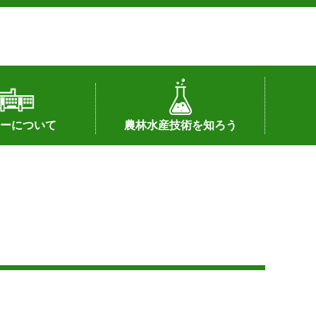
ーについて
農林水産技術を知ろう
署へのリンク）
配置図
つ
私の試験研究
試験研究課題
第6期中期業務計画
オンライン研究報告
刊行物
知的財産に関する相談窓口
センターの話題