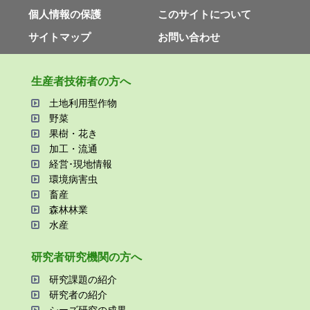
個⼈情報の保護
このサイトについて
サイトマップ
お問い合わせ
⽣産者技術者の⽅へ
⼟地利⽤型作物
野菜
果樹・花き
加⼯・流通
経営･現地情報
環境病害⾍
畜産
森林林業
⽔産
研究者研究機関の⽅へ
研究課題の紹介
研究者の紹介