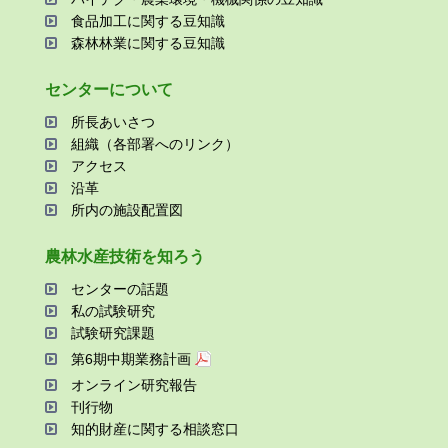
⾷品加⼯に関する⾖知識
森林林業に関する⾖知識
センターについて
所⻑あいさつ
組織（各部署へのリンク）
アクセス
沿⾰
所内の施設配置図
農林⽔産技術を知ろう
センターの話題
私の試験研究
試験研究課題
第6期中期業務計画
オンライン研究報告
刊⾏物
知的財産に関する相談窓⼝