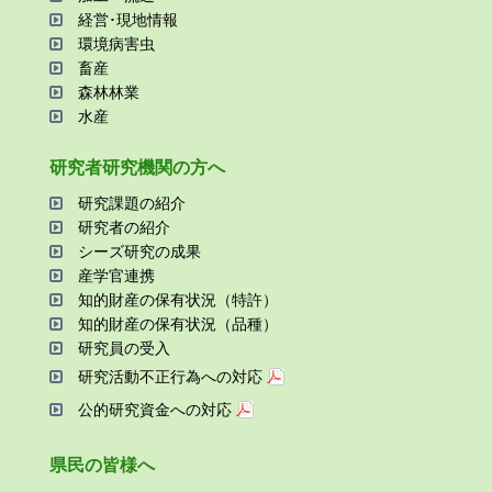
経営･現地情報
環境病害⾍
畜産
森林林業
⽔産
研究者研究機関の⽅へ
研究課題の紹介
研究者の紹介
シーズ研究の成果
産学官連携
知的財産の保有状況（特許）
知的財産の保有状況（品種）
研究員の受⼊
研究活動不正⾏為への対応
公的研究資金への対応
県⺠の皆様へ