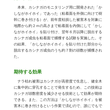
本来、カシナガのモニタリング用に開発された「か
しながホイホイ」であった（粘着面を外側に向けて樹
幹に巻き付ける）が、前年度枯損した被害木を対象に
地際から約２ｍの高さまで粘着面を内側にして「かし
ながホイホイ」を貼り付け、翌年６月以降に脱出する
カシナガ成虫を粘着面で捕獲する試験を実施した。そ
の結果、「かしながホイホイ」を貼り付けた部分から
脱出するカシナガ成虫のうち約７割の頭数が捕獲され
た。
期待する効果
ナラ枯れ被害はカシナガが高密度で生息し、健全木
に集中的に穿孔することで発生するため、この技術は
カシナガ頭数密度を減少させる技術として効果が期待
できる。また、この方法は「かしながホイホイ」を被
害木に巻き付けるという作業で済むので、誰にでもで