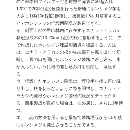
のこ栽培用フィルター付き耐熱性pp袋に300g入れ、
120℃で2時間程度殺菌を行った培地にホンシメジ菌を
大さじ1杯(10g程度)接種し、接種後1.5ヶ月培養するこ
とでホンシメジの埋設用菌塊が製造できる。
イ 斜面上部の里山林内に存在するコナラ・アラカシ
林冠形成木の10-20mm程度の根に接触するように、ア
で作成したホンシメジ埋設用菌塊を埋設する。方法
は、コナラ・アラカシの根の先端部分を掘り出して切
断し、袋の口を開けたホンシメジ菌塊に差し込み、水
が入らないように根の差し込み口を密閉し、埋設す
る。
ウ 埋設したホンシメジ菌塊は、埋設半年後に再び掘
り出し、根を切らないように袋を開封し、コナラ・ア
ラカシの発根やホンシメジ菌根の状況をチェックす
る。菌根形成が良好な場合は、埋め戻し、さらに1年待
つ。
エ 上記の方法を用いると最短で菌塊埋設から1.5年後
にホンシメジを発生させることができる。