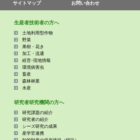
サイトマップ
お問い合わせ
⽣産者技術者の⽅へ
⼟地利⽤型作物
野菜
果樹・花き
加⼯・流通
経営･現地情報
環境病害⾍
畜産
森林林業
⽔産
研究者研究機関の⽅へ
研究課題の紹介
研究者の紹介
シーズ研究の成果
産学官連携
知的財産の保有状況（特許）