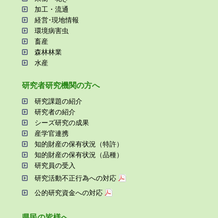
加⼯・流通
経営･現地情報
環境病害⾍
畜産
森林林業
⽔産
研究者研究機関の⽅へ
研究課題の紹介
研究者の紹介
シーズ研究の成果
産学官連携
知的財産の保有状況（特許）
知的財産の保有状況（品種）
研究員の受⼊
研究活動不正⾏為への対応
公的研究資金への対応
県⺠の皆様へ