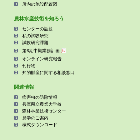
所内の施設配置図
農林⽔産技術を知ろう
センターの話題
私の試験研究
試験研究課題
第6期中期業務計画
オンライン研究報告
刊⾏物
知的財産に関する相談窓⼝
関連情報
病害⾍の防除情報
兵庫県⽴農業⼤学校
森林林業技術センター
⾒学のご案内
様式ダウンロード