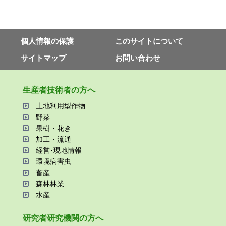
個⼈情報の保護
このサイトについて
サイトマップ
お問い合わせ
⽣産者技術者の⽅へ
⼟地利⽤型作物
野菜
果樹・花き
加⼯・流通
経営･現地情報
環境病害⾍
畜産
森林林業
⽔産
研究者研究機関の⽅へ