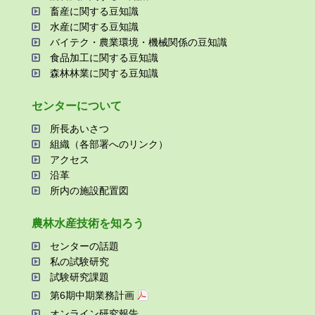
畜産に関する⾖知識
⽔産に関する⾖知識
バイテク・農業環境・機械関係の⾖知識
⾷品加⼯に関する⾖知識
森林林業に関する⾖知識
センターについて
所⻑あいさつ
組織（各部署へのリンク）
アクセス
沿⾰
所内の施設配置図
農林⽔産技術を知ろう
センターの話題
私の試験研究
試験研究課題
第6期中期業務計画
オンライン研究報告