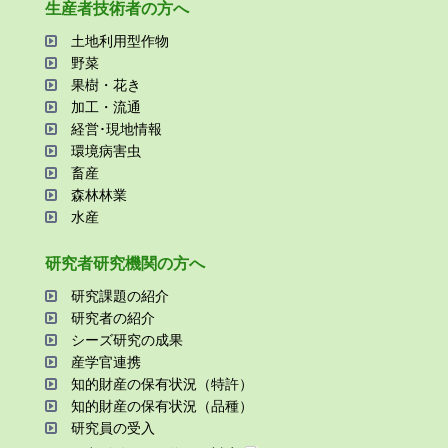
⽣産者技術者の⽅へ
⼟地利⽤型作物
野菜
果樹・花き
加⼯・流通
経営･現地情報
環境病害⾍
畜産
森林林業
⽔産
研究者研究機関の⽅へ
研究課題の紹介
研究者の紹介
シーズ研究の成果
産学官連携
知的財産の保有状況（特許）
知的財産の保有状況（品種）
研究員の受⼊