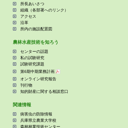
所⻑あいさつ
組織（各部署へのリンク）
アクセス
沿⾰
所内の施設配置図
農林⽔産技術を知ろう
センターの話題
私の試験研究
試験研究課題
第6期中期業務計画
オンライン研究報告
刊⾏物
知的財産に関する相談窓⼝
関連情報
病害⾍の防除情報
兵庫県⽴農業⼤学校
森林林業技術センター