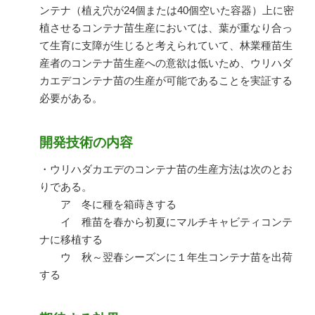
ンテナ（植え穴が
24
個または
40
個空いた容器）上に密
植させるコンテナ苗生産においては、葉が重なり合っ
て生育に支障が生じると考えられていて、林業種苗生
産者のコンテナ苗生産への意欲は低いため、ウリハダ
カエデコンテナ苗の生産が可能であることを実証する
必要がある。
開発技術の内容
・ウリハダカエデのコンテナ苗の生産方法は次のとお
りである。
ア 冬に種を箱蒔きする
イ 稚苗を春から初夏にマルチキャビティコンテ
ナに移植する
ウ 秋～翌春シーズンに１年生コンテナ苗を出荷
する