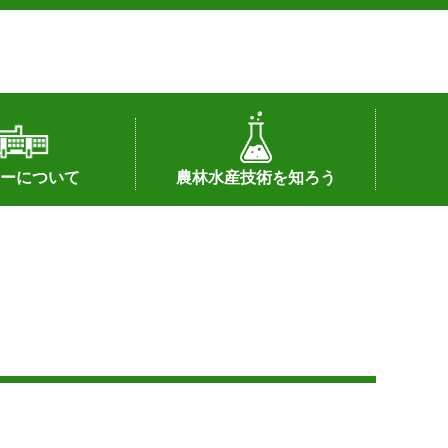
ーについて
農林水産技術を知ろう
署へのリンク）
配置図
つ
私の試験研究
試験研究課題
第6期中期業務計画
オンライン研究報告
刊行物
知的財産に関する相談窓口
センターの話題