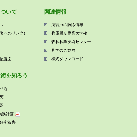
について
関連情報
つ
病害⾍の防除情報
署へのリンク）
兵庫県⽴農業⼤学校
森林林業技術センター
⾒学のご案内
配置図
様式ダウンロード
技術を知ろう
話題
究
題
業務計画
研究報告