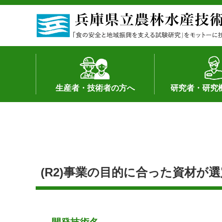
生産者・技術者の方へ
研究者・研究
野菜
果樹・花き
加工・流通
経営･現地情報
環境病害虫
畜産
森林林業
水産
基幹種雄牛の紹介
土地利用型作物
シーズ研究の成
産学官連携
知的財産の保有
知的財産の保有
研究員の受入
研究活動不正行
公的研究資金へ
研究者の紹介
(R2)事業の目的に合った資材が