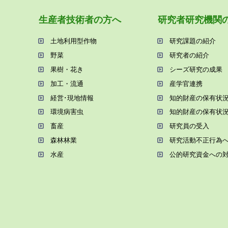
⽣産者技術者の⽅へ
研究者研究機関
⼟地利⽤型作物
研究課題の紹介
野菜
研究者の紹介
果樹・花き
シーズ研究の成果
加⼯・流通
産学官連携
経営･現地情報
知的財産の保有状
環境病害⾍
知的財産の保有状
畜産
研究員の受⼊
森林林業
研究活動不正⾏為
⽔産
公的研究資金への