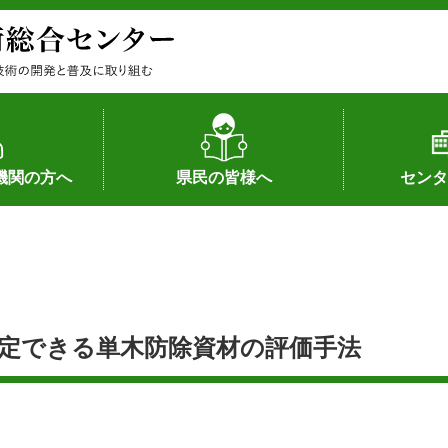
機関の方へ
県民の皆様へ
センタ
果
状況（特許）
状況（品種）
為への対応
の対応
畜産に関する新技術
森林林業に関する新技術
病害虫に関する新技術
食品加工に関する新技術
水産に関する新技術
作物や園芸に関する豆知識
病害虫に関する豆知識
畜産に関する豆知識
水産に関する豆知識
バイテク・農業環境・機械関係
食品加工に関する豆知識
森林林業に関する豆知識
作物や園芸に関する新技術
組織（各部
アクセス
沿革
所内の施設
所長あいさ
の豆知識
選定できる単木防除資材の評価手法