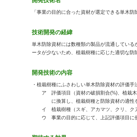
開発技術名
「事業の目的に合った資材が選定できる単木防
技術開発の経緯
単木防除資材には数種類の製品が流通している
ータが少ないため、植栽樹種に応じた適切な防
開発技術の内容
・植栽樹種にふさわしい単木防除資材の評価手
ア 評価項目（資材の破損割合
(%)
、植栽木
に換算し、植栽樹種と防除資材の適性を
イ 植栽樹種（スギ、アカマツ、クリ、クヌ
ウ 事業の目的に応じて、上記評価項目に優