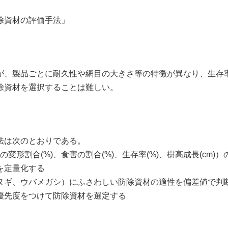
除資材の評価手法」
が、製品ごとに耐久性や網目の大きさ等の特徴が異なり、生存
除資材を選択することは難しい。
法は次のとおりである。
の変形割合
(%)
、食害の割合
(%)
、生存率
(%)
、樹高成長
(cm)
）
定量化する
ギ、ウバメガシ）にふさわしい防除資材の適性を偏差値で判
先度をつけて防除資材を選定する