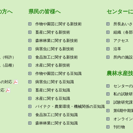
の⽅へ
県⺠の皆様へ
センター
作物や園芸に関する新技術
所⻑あいさ
畜産に関する新技術
組織（各部
森林林業に関する新技術
アクセス
病害⾍に関する新技術
沿⾰
況（特許）
⾷品加⼯に関する新技術
所内の施設
況（品種）
⽔産に関する新技術
農林⽔産
作物や園芸に関する⾖知識
への対応
病害⾍に関する⾖知識
センターの
対応
畜産に関する⾖知識
私の試験研
⽔産に関する⾖知識
試験研究課
バイテク・農業環境・機械関係の⾖知識
第6期中期
⾷品加⼯に関する⾖知識
オンライン
森林林業に関する⾖知識
刊⾏物