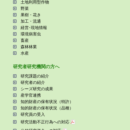
⼟地利⽤型作物
野菜
果樹・花き
加⼯・流通
経営･現地情報
環境病害⾍
畜産
森林林業
⽔産
研究者研究機関の⽅へ
研究課題の紹介
研究者の紹介
シーズ研究の成果
産学官連携
知的財産の保有状況（特許）
知的財産の保有状況（品種）
研究員の受⼊
研究活動不正⾏為への対応