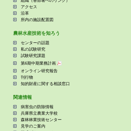
組織（各部署へのリンク）
アクセス
沿⾰
所内の施設配置図
農林⽔産技術を知ろう
センターの話題
私の試験研究
試験研究課題
第6期中期業務計画
オンライン研究報告
刊⾏物
知的財産に関する相談窓⼝
関連情報
病害⾍の防除情報
兵庫県⽴農業⼤学校
森林林業技術センター
⾒学のご案内