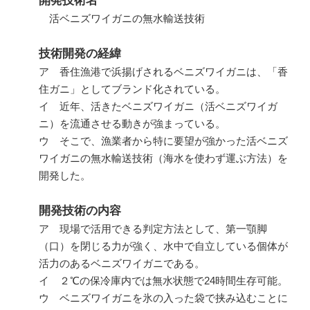
開発技術名
活ベニズワイガニの無水輸送技術
技術開発の経緯
ア 香住漁港で浜揚げされるベニズワイガニは、「香
住ガニ」としてブランド化されている。
イ 近年、活きたベニズワイガニ（活ベニズワイガ
ニ）を流通させる動きが強まっている。
ウ そこで、漁業者から特に要望が強かった活ベニズ
ワイガニの無水輸送技術（海水を使わず運ぶ方法）を
開発した。
開発技術の内容
ア 現場で活用できる判定方法として、第一顎脚
（口）を閉じる力が強く、水中で自立している個体が
活力のあるベニズワイガニである。
イ ２℃の保冷庫内では無水状態で
24
時間生存可能。
ウ ベニズワイガニを氷の入った袋で挟み込むことに