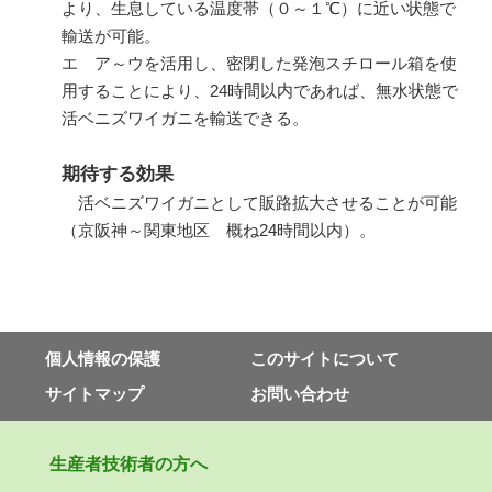
より、生息している温度帯（０～１℃）に近い状態で
輸送が可能。
エ ア～ウを活用し、密閉した発泡スチロール箱を使
用することにより、
24
時間以内であれば、無水状態で
活ベニズワイガニを輸送できる。
期待する効果
活ベニズワイガニとして販路拡大させることが可能
（京阪神～関東地区 概ね
24
時間以内）。
個⼈情報の保護
このサイトについて
サイトマップ
お問い合わせ
⽣産者技術者の⽅へ