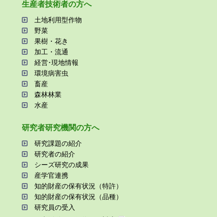
⽣産者技術者の⽅へ
⼟地利⽤型作物
野菜
果樹・花き
加⼯・流通
経営･現地情報
環境病害⾍
畜産
森林林業
⽔産
研究者研究機関の⽅へ
研究課題の紹介
研究者の紹介
シーズ研究の成果
産学官連携
知的財産の保有状況（特許）
知的財産の保有状況（品種）
研究員の受⼊