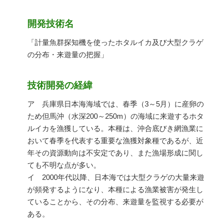
開発技術名
「計量魚群探知機を使ったホタルイカ及び大型クラゲ
の分布・来遊量の把握」
技術開発の経緯
ア 兵庫県日本海海域では、春季（3～5月）に産卵の
ため但馬沖（水深200～250m）の海域に来遊するホタ
ルイカを漁獲している。本種は、沖合底びき網漁業に
おいて春季を代表する重要な漁獲対象種であるが、近
年その資源動向は不安定であり、また漁場形成に関し
ても不明な点が多い。
イ 2000年代以降、日本海では大型クラゲの大量来遊
が頻発するようになり、本種による漁業被害が発生し
ていることから、その分布、来遊量を監視する必要が
ある。