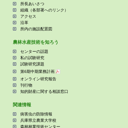
所⻑あいさつ
組織（各部署へのリンク）
アクセス
沿⾰
所内の施設配置図
農林⽔産技術を知ろう
センターの話題
私の試験研究
試験研究課題
第6期中期業務計画
オンライン研究報告
刊⾏物
知的財産に関する相談窓⼝
関連情報
病害⾍の防除情報
兵庫県⽴農業⼤学校
森林林業技術センター