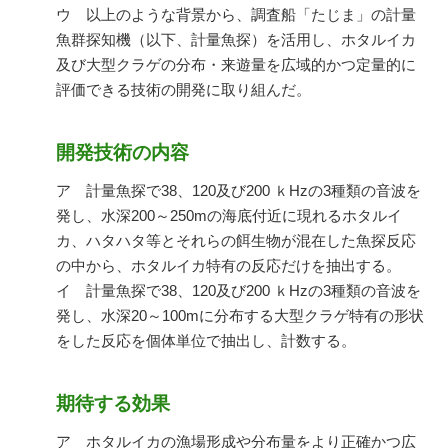
ウ 以上のような背景から、調査船「たじま」の計量
魚群探知機（以下、計量魚探）を活用し、ホタルイカ
及び大型クラゲの分布・来遊量を広域的かつ定量的に
評価できる技術の開発に取り組んだ。
開発技術の内容
ア 計量魚探で38、120及び200 ｋHzの3種類の音波を
発し、水深200～250mの海底付近に現れるホタルイ
カ、ハタハタ等とそれらの餌生物が混在した魚探反応
の中から、ホタルイカ特有の反応だけを抽出する。
イ 計量魚探で38、120及び200 ｋHzの3種類の音波を
発し、水深20～100mに分布する大型クラゲ特有の形状
をした反応を個体単位で抽出し、計数する。
期待する効果
ア ホタルイカの漁場形成や分布量をより正確かつ広