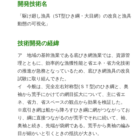
開発技術名
「駆け廻し漁具（ST型ひき綱・大目網）の改良と漁具
動態の可視化」
技術開発の経緯
ア 地域の基幹漁業である底びき網漁業では、資源管
理とともに、効率的な漁獲性能と省エネ・省力化技術
の推進が急務となっているため、底びき網漁具の改良
試験に取り組んできた。
イ 今般は、完全左右対称型(ＳＴ型)のひき綱と、奥
袖から荒手にかけての網目拡大について、主に省エ
ネ、省力、省スペースの観点から効果を検証した。
※底引き網は船から降ろすひき綱に網がつながってお
り、綱に直接つながるのが荒手でそれに続いて、袖、
奥袖と続き、先端が袋網である。荒手から奥袖の編み
目が細かいと引くときの抵抗が大きい。