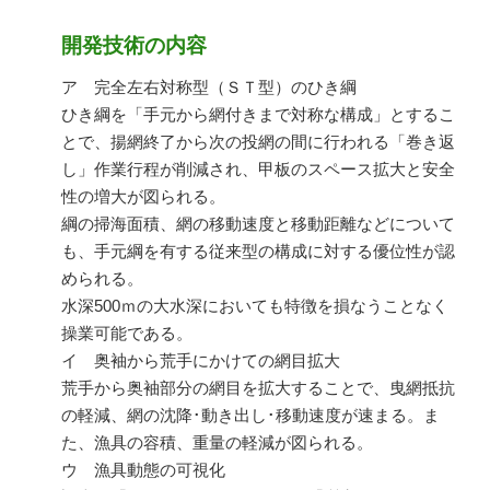
開発技術の内容
ア 完全左右対称型（ＳＴ型）のひき綱
ひき綱を「手元から網付きまで対称な構成」とするこ
とで、揚網終了から次の投網の間に行われる「巻き返
し」作業行程が削減され、甲板のスペース拡大と安全
性の増大が図られる。
綱の掃海面積、網の移動速度と移動距離などについて
も、手元綱を有する従来型の構成に対する優位性が認
められる。
水深500ｍの大水深においても特徴を損なうことなく
操業可能である。
イ 奥袖から荒手にかけての網目拡大
荒手から奥袖部分の網目を拡大することで、曳網抵抗
の軽減、網の沈降･動き出し･移動速度が速まる。ま
た、漁具の容積、重量の軽減が図られる。
ウ 漁具動態の可視化