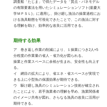
調査船「たじま」で得たデータを「質点・バネモデル
の有限要素法を用いたシミュレーションソフト(釜慶大
学ＭＰＳＬ)」に適用し、掛け廻し漁法の操業過程にお
ける漁具動態を可視化できたことで、この漁法に対す
る理解を助け、効率的な改良に活用できる。
期待する効果
ア 巻き返し作業の削減により、１操業につき2人×5
分程度の作業量の省人・省力化が図られる。
操業と作業スペースに余裕が生まれ、安全性も向上す
る。
イ 網目の拡大により、省エネ・省スペースが実現で
きる上に小型魚の保護効果が期待できる。
ウ 駆け廻し漁具のシミュレーション技術が確立され
たことにより、若手漁業者の理解を早め、漁業関係者
のイメージ共有が図れ、さらなる漁具の改良に活用が
期待できる。