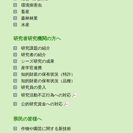
環境病害⾍
畜産
森林林業
⽔産
研究者研究機関の⽅へ
研究課題の紹介
研究者の紹介
シーズ研究の成果
産学官連携
知的財産の保有状況（特許）
知的財産の保有状況（品種）
研究員の受⼊
研究活動不正⾏為への対応
公的研究資金への対応
県⺠の皆様へ
作物や園芸に関する新技術