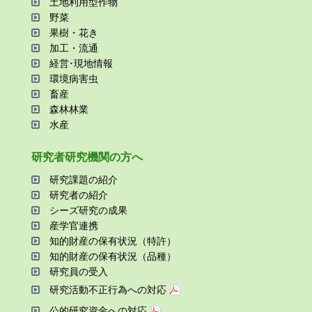
⼟地利⽤型作物
野菜
果樹・花き
加⼯・流通
経営･現地情報
環境病害⾍
畜産
森林林業
⽔産
研究者研究機関の⽅へ
研究課題の紹介
研究者の紹介
シーズ研究の成果
産学官連携
知的財産の保有状況（特許）
知的財産の保有状況（品種）
研究員の受⼊
研究活動不正⾏為への対応
公的研究資金への対応