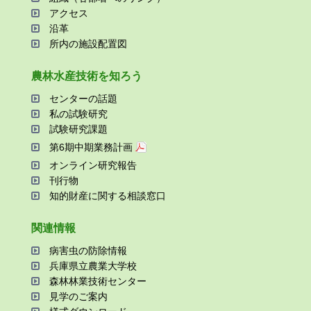
アクセス
沿⾰
所内の施設配置図
農林⽔産技術を知ろう
センターの話題
私の試験研究
試験研究課題
第6期中期業務計画
オンライン研究報告
刊⾏物
知的財産に関する相談窓⼝
関連情報
病害⾍の防除情報
兵庫県⽴農業⼤学校
森林林業技術センター
⾒学のご案内