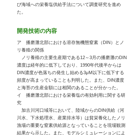
び海域への栄養塩供給手法について調査研究を進め
た。
開発技術の内容
ア 播磨灘北部における溶存無機態窒素（DIN）とノ
リ養殖の関係
ノリ養殖の主要生産期である12～3月の播磨灘のDIN
濃度は経年的に低下しており、1990年代後半からは
DIN濃度が色落ちの発生し始める3μM以下に低下する
頻度が高まっていることも判明した。また、DIN濃度
と海苔の生産金額には相関のあることが分かった。
イ 播磨灘北部における栄養塩の有効利用に関する研
究
加古川河口域等において、陸域からのDIN供給（河
川水、下水処理水、産業排水等）は貧栄養化したノリ
漁場の重要な窒素供給源となっていることを現場観測
結果から示した。また、モデルシミュレーションによ