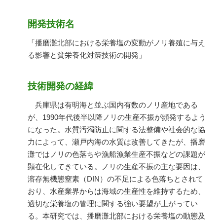
開発技術名
「播磨灘北部における栄養塩の変動がノリ養殖に与え
る影響と貧栄養化対策技術の開発」
技術開発の経緯
兵庫県は有明海と並ぶ国内有数のノリ産地である
が、1990年代後半以降ノリの生産不振が頻発するよう
になった。水質汚濁防止に関する法整備や社会的な協
力によって、瀬戸内海の水質は改善してきたが、播磨
灘ではノリの色落ちや漁船漁業生産不振などの課題が
顕在化してきている。ノリの生産不振の主な要因は、
溶存無機態窒素（DIN）の不足による色落ちとされて
おり、水産業界からは海域の生産性を維持するため、
適切な栄養塩の管理に関する強い要望が上がってい
る。本研究では、播磨灘北部における栄養塩の動態及