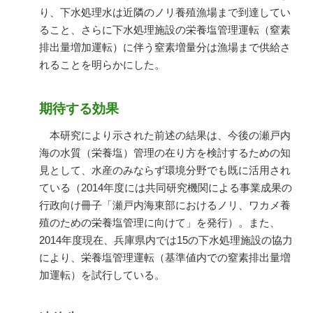
り、下水処理水は近隣のノリ養殖漁場まで到達してい
ること、さらに下水処理施設の栄養塩管理運転（窒素
排出量増加運転）に伴う窒素増量分は漁場まで供給さ
れることを明らかにした。
期待する効果
本研究により示された前述の結果は、今後の瀬戸内
海の水質（栄養塩）管理の在り方を検討するための知
見として、水産のみならず環境分野でも既に活用され
ている（2014年度には共同研究機関による事業成果の
行政向け冊子「瀬戸内海東部におけるノリ、ワカメ養
殖のための栄養塩管理に向けて」を発行）。また、
2014年度現在、兵庫県内では15の下水処理施設の協力
により、栄養塩管理運転（基準値内での窒素排出量増
加運転）を試行している。