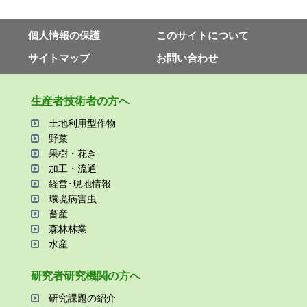
個⼈情報の保護
このサイトについて
サイトマップ
お問い合わせ
⽣産者技術者の⽅へ
⼟地利⽤型作物
野菜
果樹・花き
加⼯・流通
経営･現地情報
環境病害⾍
畜産
森林林業
⽔産
研究者研究機関の⽅へ
研究課題の紹介