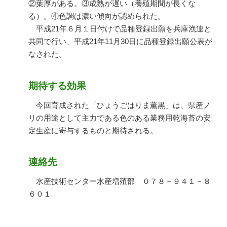
②葉厚がある。③成熟が遅い（養殖期間が長くな
る）。④色調は濃い傾向が認められた。
平成21年６月１日付けで品種登録出願を兵庫漁連と
共同で行い、平成21年11月30日に品種登録出願公表が
なされた。
期待する効果
今回育成された「ひょうごはりま薫黒」は、県産ノ
リの用途として主力である色のある業務用乾海苔の安
定生産に寄与するものと期待される。
連絡先
水産技術センター水産増殖部 ０７８－９４１－８
６０１