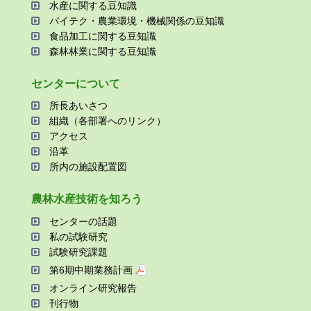
⽔産に関する⾖知識
バイテク・農業環境・機械関係の⾖知識
⾷品加⼯に関する⾖知識
森林林業に関する⾖知識
センターについて
所⻑あいさつ
組織（各部署へのリンク）
アクセス
沿⾰
所内の施設配置図
農林⽔産技術を知ろう
センターの話題
私の試験研究
試験研究課題
第6期中期業務計画
オンライン研究報告
刊⾏物