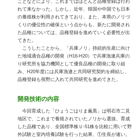
ことなどにより、これまではほとんど品種登録は行わ
れて来なかった。しかし、近年、韓国や中国でも日本
の養殖株が利用されてきており、また、本県のノリづ
くりの優位性の確保という点からも、新たに開発され
た品種については、品種登録を進めていく必要性が出
てきた。
こうしたことから、「兵庫ノリ」持続的生産に向け
た地域適合品種の開発（H16-H20）で兵庫漁連兵庫の
り研究所を協力機関として優良品種の開発に取り組
み、H20年度には兵庫漁連と共同研究契約を締結し、
品種登録も視野に入れて共同研究を進めてきた。
開発技術の内容
今回育成した「ひょうごはりま薫黒」は明石市二見
地区で、これまで養殖されていたノリから選抜、育成
した品種であり、全国標準株Ｕ-51株を比較に用いて野
外試験と室内培養試験を行った結果、①生長が速い。