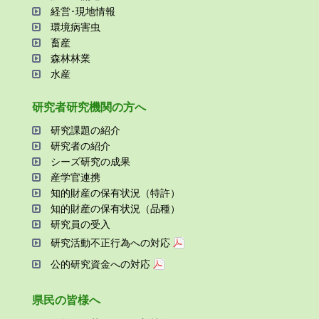
経営･現地情報
環境病害⾍
畜産
森林林業
⽔産
研究者研究機関の⽅へ
研究課題の紹介
研究者の紹介
シーズ研究の成果
産学官連携
知的財産の保有状況（特許）
知的財産の保有状況（品種）
研究員の受⼊
研究活動不正⾏為への対応
公的研究資金への対応
県⺠の皆様へ