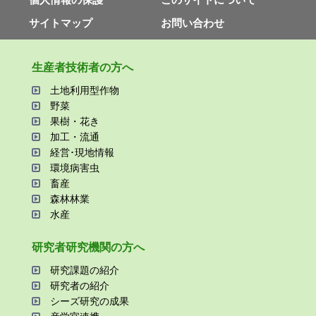
サイトマップ
お問い合わせ
⽣産者技術者の⽅へ
⼟地利⽤型作物
野菜
果樹・花き
加⼯・流通
経営･現地情報
環境病害⾍
畜産
森林林業
⽔産
研究者研究機関の⽅へ
研究課題の紹介
研究者の紹介
シーズ研究の成果