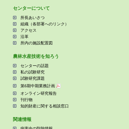
センターについて
所⻑あいさつ
組織（各部署へのリンク）
アクセス
沿⾰
所内の施設配置図
農林⽔産技術を知ろう
センターの話題
私の試験研究
試験研究課題
第6期中期業務計画
オンライン研究報告
刊⾏物
知的財産に関する相談窓⼝
関連情報
病害⾍の防除情報