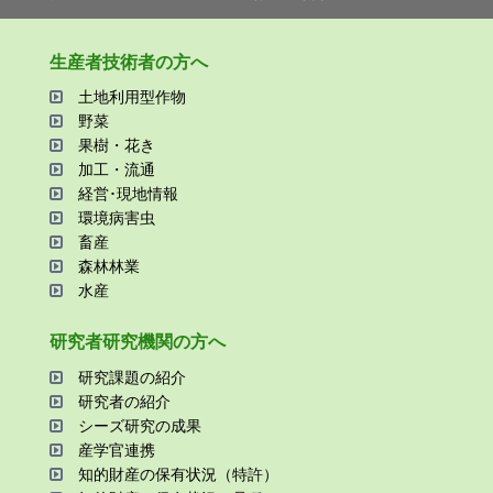
⽣産者技術者の⽅へ
⼟地利⽤型作物
野菜
果樹・花き
加⼯・流通
経営･現地情報
環境病害⾍
畜産
森林林業
⽔産
研究者研究機関の⽅へ
研究課題の紹介
研究者の紹介
シーズ研究の成果
産学官連携
知的財産の保有状況（特許）