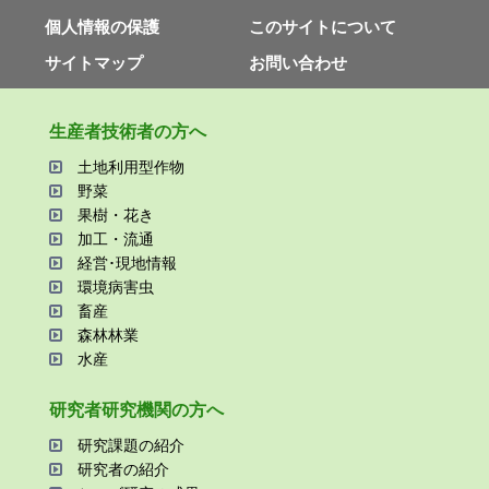
個⼈情報の保護
このサイトについて
サイトマップ
お問い合わせ
⽣産者技術者の⽅へ
⼟地利⽤型作物
野菜
果樹・花き
加⼯・流通
経営･現地情報
環境病害⾍
畜産
森林林業
⽔産
研究者研究機関の⽅へ
研究課題の紹介
研究者の紹介