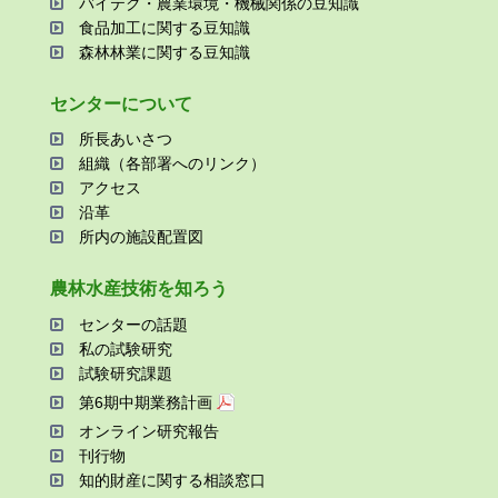
バイテク・農業環境・機械関係の⾖知識
⾷品加⼯に関する⾖知識
森林林業に関する⾖知識
センターについて
所⻑あいさつ
組織（各部署へのリンク）
アクセス
沿⾰
所内の施設配置図
農林⽔産技術を知ろう
センターの話題
私の試験研究
試験研究課題
第6期中期業務計画
オンライン研究報告
刊⾏物
知的財産に関する相談窓⼝