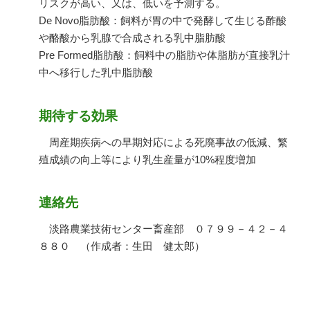
リスクが高い、又は、低いを予測する。
De Novo脂肪酸：飼料が胃の中で発酵して生じる酢酸
や酪酸から乳腺で合成される乳中脂肪酸
Pre Formed脂肪酸：飼料中の脂肪や体脂肪が直接乳汁
中へ移行した乳中脂肪酸
期待する効果
周産期疾病への早期対応による死廃事故の低減、繁
殖成績の向上等により乳生産量が10%程度増加
連絡先
淡路農業技術センター畜産部 ０７９９－４２－４
８８０ （作成者：生田 健太郎）