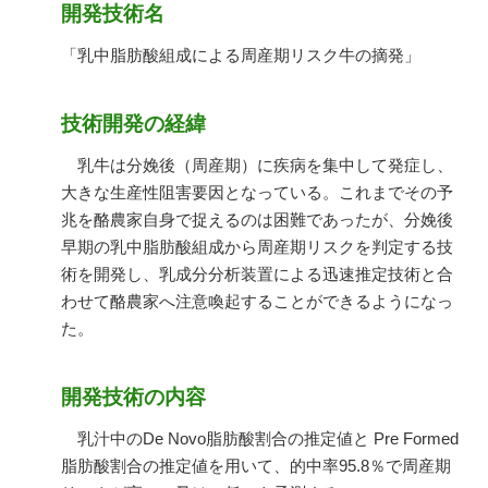
開発技術名
「乳中脂肪酸組成による周産期リスク牛の摘発」
技術開発の経緯
乳牛は分娩後（周産期）に疾病を集中して発症し、
大きな生産性阻害要因となっている。これまでその予
兆を酪農家自身で捉えるのは困難であったが、分娩後
早期の乳中脂肪酸組成から周産期リスクを判定する技
術を開発し、乳成分分析装置による迅速推定技術と合
わせて酪農家へ注意喚起することができるようになっ
た。
開発技術の内容
乳汁中のDe Novo脂肪酸割合の推定値と Pre Formed
脂肪酸割合の推定値を用いて、的中率95.8％で周産期