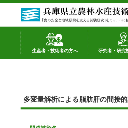
生産者・技術者の方へ
研究者・研究
野菜
果樹・花き
加工・流通
経営･現地情報
環境病害虫
畜産
森林林業
水産
基幹種雄牛の紹介
土地利用型作物
シーズ研究の成
産学官連携
知的財産の保有
知的財産の保有
研究員の受入
研究活動不正行
公的研究資金へ
研究者の紹介
多変量解析による脂肪肝の間接的