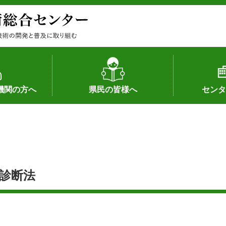
機関の方へ
県民の皆様へ
センタ
果
状況（特許）
状況（品種）
為への対応
の対応
畜産に関する新技術
森林林業に関する新技術
病害虫に関する新技術
食品加工に関する新技術
水産に関する新技術
作物や園芸に関する豆知識
病害虫に関する豆知識
畜産に関する豆知識
水産に関する豆知識
バイテク・農業環境・機械関係
食品加工に関する豆知識
森林林業に関する豆知識
作物や園芸に関する新技術
組織（各部
アクセス
沿革
所内の施設
所長あいさ
の豆知識
診断法