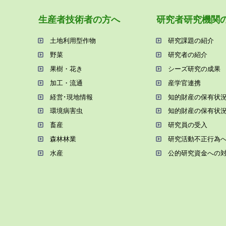
⽣産者技術者の⽅へ
研究者研究機関
⼟地利⽤型作物
研究課題の紹介
野菜
研究者の紹介
果樹・花き
シーズ研究の成果
加⼯・流通
産学官連携
経営･現地情報
知的財産の保有状
環境病害⾍
知的財産の保有状
畜産
研究員の受⼊
森林林業
研究活動不正⾏為
⽔産
公的研究資金への