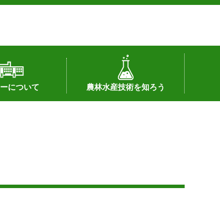
ーについて
農林水産技術を知ろう
署へのリンク）
配置図
つ
私の試験研究
試験研究課題
第6期中期業務計画
オンライン研究報告
刊行物
知的財産に関する相談窓口
センターの話題