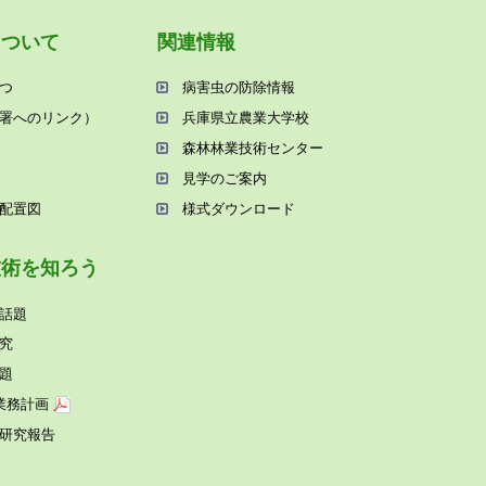
について
関連情報
つ
病害⾍の防除情報
署へのリンク）
兵庫県⽴農業⼤学校
森林林業技術センター
⾒学のご案内
配置図
様式ダウンロード
技術を知ろう
話題
究
題
業務計画
研究報告