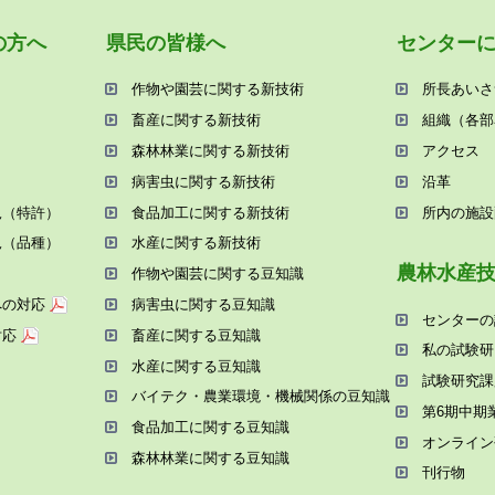
の⽅へ
県⺠の皆様へ
センター
作物や園芸に関する新技術
所⻑あいさ
畜産に関する新技術
組織（各部
森林林業に関する新技術
アクセス
病害⾍に関する新技術
沿⾰
況（特許）
⾷品加⼯に関する新技術
所内の施設
況（品種）
⽔産に関する新技術
農林⽔産
作物や園芸に関する⾖知識
への対応
病害⾍に関する⾖知識
センターの
対応
畜産に関する⾖知識
私の試験研
⽔産に関する⾖知識
試験研究課
バイテク・農業環境・機械関係の⾖知識
第6期中期
⾷品加⼯に関する⾖知識
オンライン
森林林業に関する⾖知識
刊⾏物