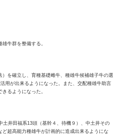
種雄牛群を整備する。
法）を確立し、育種基礎雌牛、種雄牛候補雄子牛の選
の活用が出来るようになった。また、交配種雄牛助言
できるようになった。
土井田福系13頭（基幹４、待機９）、中土井その
など超高能力種雄牛が計画的に造成出来るようにな