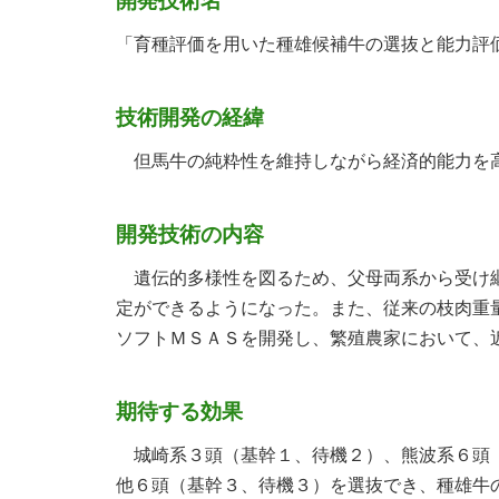
開発技術名
「育種評価を用いた種雄候補牛の選抜と能力評
技術開発の経緯
但馬牛の純粋性を維持しながら経済的能力を高
開発技術の内容
遺伝的多様性を図るため、父母両系から受け継
定ができるようになった。また、従来の枝肉重
ソフトＭＳＡＳを開発し、繁殖農家において、
期待する効果
城崎系３頭（基幹１、待機２）、熊波系６頭（
他６頭（基幹３、待機３）を選抜でき、種雄牛