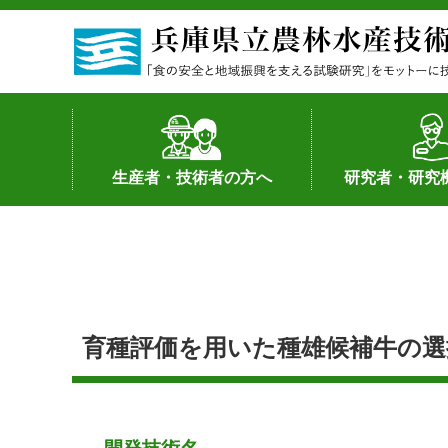
生産者・技術者の方へ
研究者・研究
野菜
果樹・花き
加工・流通
経営･現地情報
環境病害虫
畜産
森林林業
水産
基幹種雄牛の紹介
土地利用型作物
シーズ研究の成
産学官連携
知的財産の保有
知的財産の保有
研究員の受入
研究活動不正行
公的研究資金へ
研究者の紹介
育種評価を用いた種雄候補牛の選