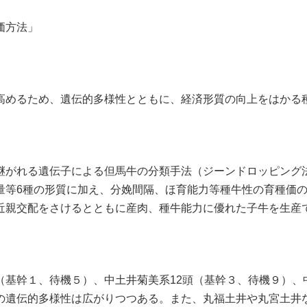
価方法」
めるため、遺伝的多様性とともに、経済形質の向上をはかる
がれる遺伝子による但馬牛の分類手法（ジーンドロッピング
量等6種の形質に加え、分娩間隔、ほ育能力等種牛性の育種価
近親交配をさけるとともに産肉、種牛能力に優れた子牛を生産
基幹１、待機５）、中土井菊美系12頭（基幹３、待機９）、中
の遺伝的多様性は広がりつつある。また、丸福土井や丸宮土井