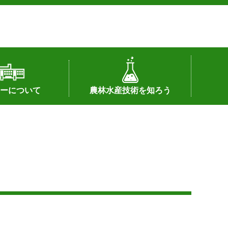
ーについて
農林水産技術を知ろう
署へのリンク）
配置図
つ
私の試験研究
試験研究課題
第6期中期業務計画
オンライン研究報告
刊行物
知的財産に関する相談窓口
センターの話題