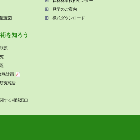
森林林業技術センター
⾒学のご案内
配置図
様式ダウンロード
技術を知ろう
話題
究
題
業務計画
研究報告
関する相談窓⼝