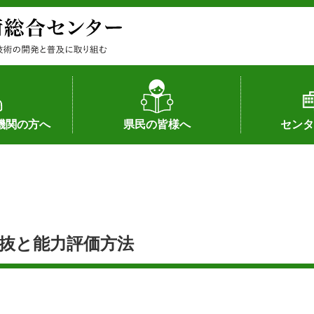
機関の方へ
県民の皆様へ
センタ
果
状況（特許）
状況（品種）
為への対応
の対応
畜産に関する新技術
森林林業に関する新技術
病害虫に関する新技術
食品加工に関する新技術
水産に関する新技術
作物や園芸に関する豆知識
病害虫に関する豆知識
畜産に関する豆知識
水産に関する豆知識
バイテク・農業環境・機械関係
食品加工に関する豆知識
森林林業に関する豆知識
作物や園芸に関する新技術
組織（各部
アクセス
沿革
所内の施設
所長あいさ
の豆知識
抜と能力評価方法