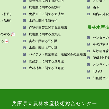
森林林業に関する新技術
アクセス
病害⾍に関する新技術
沿⾰
況（特許）
⾷品加⼯に関する新技術
所内の施設
況（品種）
⽔産に関する新技術
農林⽔産
作物や園芸に関する⾖知識
への対応
病害⾍に関する⾖知識
センターの
対応
畜産に関する⾖知識
私の試験研
⽔産に関する⾖知識
試験研究課
バイテク・農業環境・機械関係の⾖知識
第6期中期
⾷品加⼯に関する⾖知識
オンライン
森林林業に関する⾖知識
刊⾏物
知的財産に
兵庫県⽴農林⽔産技術総合センター