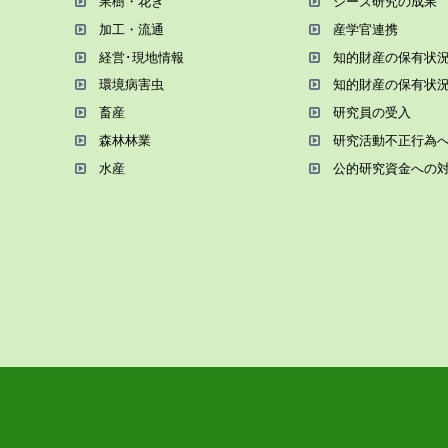
果樹・花き
シーズ研究の成果
加⼯・流通
産学官連携
経営･現地情報
知的財産の保有状
環境病害⾍
知的財産の保有状
畜産
研究員の受⼊
森林林業
研究活動不正⾏為
⽔産
公的研究資金への