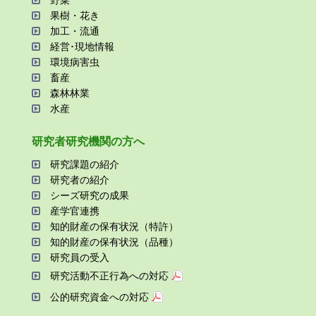
野菜
果樹・花き
加⼯・流通
経営･現地情報
環境病害⾍
畜産
森林林業
⽔産
研究者研究機関の⽅へ
研究課題の紹介
研究者の紹介
シーズ研究の成果
産学官連携
知的財産の保有状況（特許）
知的財産の保有状況（品種）
研究員の受⼊
研究活動不正⾏為への対応
公的研究資金への対応