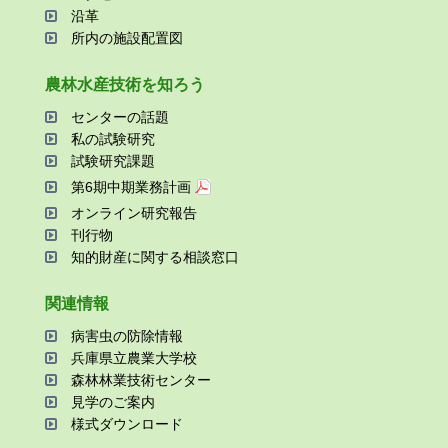
沿⾰
所内の施設配置図
農林⽔産技術を知ろう
センターの話題
私の試験研究
試験研究課題
第6期中期業務計画
オンライン研究報告
刊⾏物
知的財産に関する相談窓⼝
関連情報
病害⾍の防除情報
兵庫県⽴農業⼤学校
森林林業技術センター
⾒学のご案内
様式ダウンロード