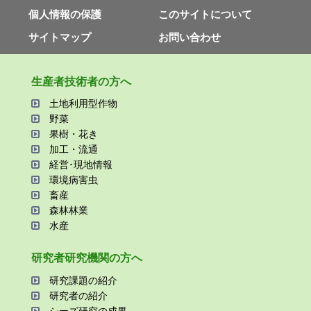
個⼈情報の保護
このサイトについて
サイトマップ
お問い合わせ
⽣産者技術者の⽅へ
⼟地利⽤型作物
野菜
果樹・花き
加⼯・流通
経営･現地情報
環境病害⾍
畜産
森林林業
⽔産
研究者研究機関の⽅へ
研究課題の紹介
研究者の紹介