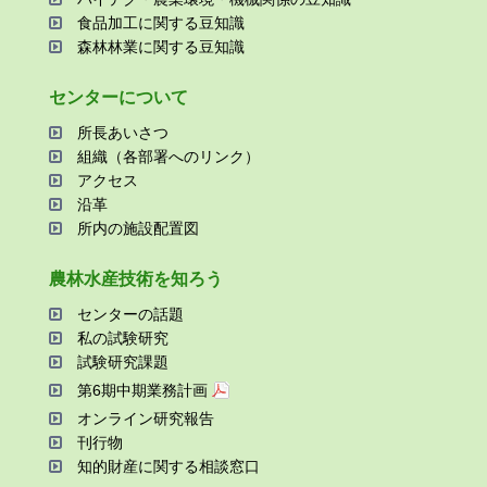
⾷品加⼯に関する⾖知識
森林林業に関する⾖知識
センターについて
所⻑あいさつ
組織（各部署へのリンク）
アクセス
沿⾰
所内の施設配置図
農林⽔産技術を知ろう
センターの話題
私の試験研究
試験研究課題
第6期中期業務計画
オンライン研究報告
刊⾏物
知的財産に関する相談窓⼝