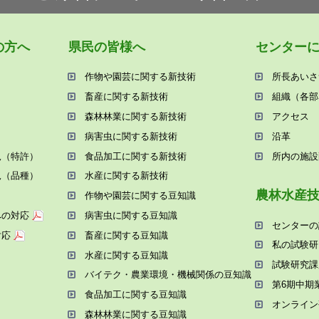
の⽅へ
県⺠の皆様へ
センター
作物や園芸に関する新技術
所⻑あいさ
畜産に関する新技術
組織（各部
森林林業に関する新技術
アクセス
病害⾍に関する新技術
沿⾰
況（特許）
⾷品加⼯に関する新技術
所内の施設
況（品種）
⽔産に関する新技術
農林⽔産
作物や園芸に関する⾖知識
への対応
病害⾍に関する⾖知識
センターの
対応
畜産に関する⾖知識
私の試験研
⽔産に関する⾖知識
試験研究課
バイテク・農業環境・機械関係の⾖知識
第6期中期
⾷品加⼯に関する⾖知識
オンライン
森林林業に関する⾖知識