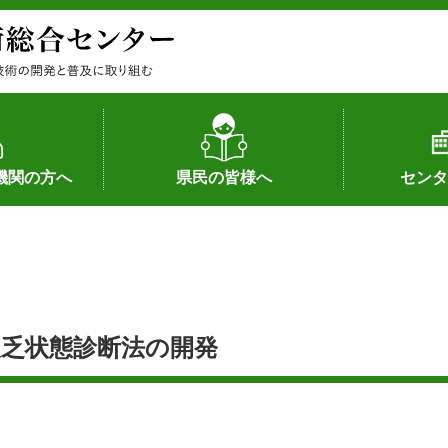
機関の方へ
県民の皆様へ
センタ
果
状況（特許）
状況（品種）
為への対応
の対応
畜産に関する新技術
森林林業に関する新技術
病害虫に関する新技術
食品加工に関する新技術
水産に関する新技術
作物や園芸に関する豆知識
病害虫に関する豆知識
畜産に関する豆知識
水産に関する豆知識
バイテク・農業環境・機械関係
食品加工に関する豆知識
森林林業に関する豆知識
作物や園芸に関する新技術
組織（各部
アクセス
沿革
所内の施設
所長あいさ
の豆知識
乏状態診断法の開発