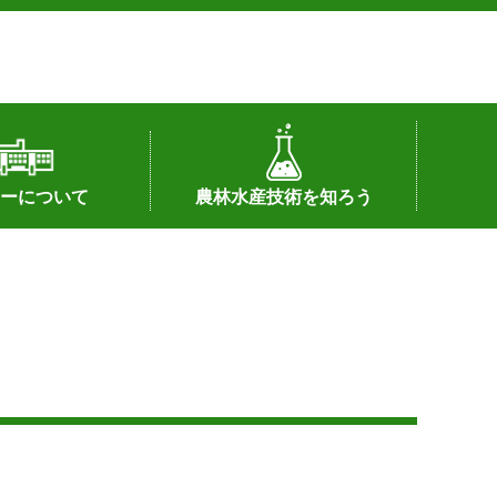
ーについて
農林水産技術を知ろう
署へのリンク）
配置図
つ
私の試験研究
試験研究課題
第6期中期業務計画
オンライン研究報告
刊行物
知的財産に関する相談窓口
センターの話題