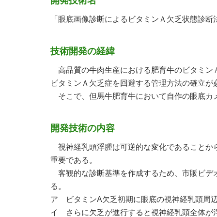
開発技術名
「眼底画像診断によるビタミンＡ欠乏状態診断
技術開発の経緯
高品質の牛肉生産における肥育牛のビタミンＡ
ビタミンＡ欠乏症を回避する管理方法の確立が
そこで、但馬牛肥育牛において自作の眼底カメ
開発技術の内容
視神経乳頭浮腫は可逆的な変化であることから
重要である。
客観的な診断基準を作成するため、市販ビデオ
る。
ア ビタミンA欠乏初期に眼底の視神経乳頭周
イ さらに欠乏が進行すると視神経乳頭全体が