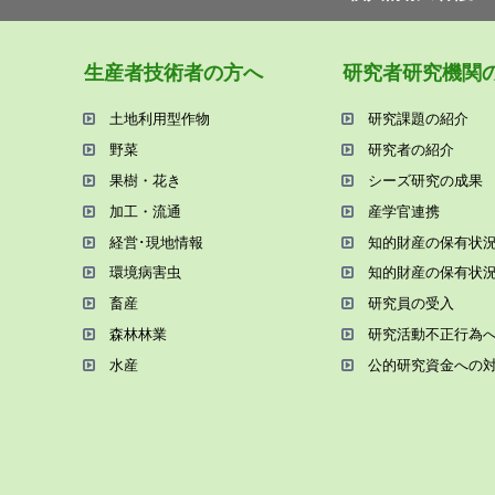
⽣産者技術者の⽅へ
研究者研究機関
⼟地利⽤型作物
研究課題の紹介
野菜
研究者の紹介
果樹・花き
シーズ研究の成果
加⼯・流通
産学官連携
経営･現地情報
知的財産の保有状
環境病害⾍
知的財産の保有状
畜産
研究員の受⼊
森林林業
研究活動不正⾏為
⽔産
公的研究資金への