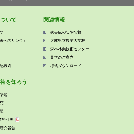
について
関連情報
つ
病害⾍の防除情報
署へのリンク）
兵庫県⽴農業⼤学校
森林林業技術センター
⾒学のご案内
配置図
様式ダウンロード
技術を知ろう
話題
究
題
業務計画
研究報告