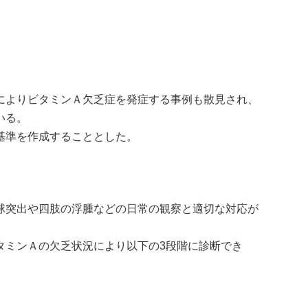
によりビタミンＡ欠乏症を発症する事例も散見され、
いる。
基準を作成することとした。
球突出や四肢の浮腫などの日常の観察と適切な対応が
ミンＡの欠乏状況により以下の3段階に診断でき