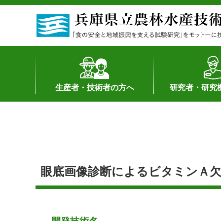
生産者・技術者の方へ
研究者・研究
野菜
果樹・花き
加工・流通
経営･現地情報
環境病害虫
畜産
森林林業
水産
基幹種雄牛の紹介
土地利用型作物
シーズ研究の成
産学官連携
知的財産の保有
知的財産の保有
研究員の受入
研究活動不正行
公的研究資金へ
研究者の紹介
眼底画像診断によるビタミンＡ欠