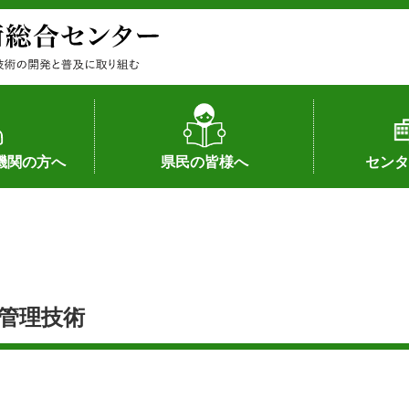
機関の方へ
県民の皆様へ
センタ
果
状況（特許）
状況（品種）
為への対応
の対応
畜産に関する新技術
森林林業に関する新技術
病害虫に関する新技術
食品加工に関する新技術
水産に関する新技術
作物や園芸に関する豆知識
病害虫に関する豆知識
畜産に関する豆知識
水産に関する豆知識
バイテク・農業環境・機械関係
食品加工に関する豆知識
森林林業に関する豆知識
作物や園芸に関する新技術
組織（各部
アクセス
沿革
所内の施設
所長あいさ
の豆知識
管理技術