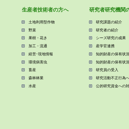
⽣産者技術者の⽅へ
研究者研究機関
⼟地利⽤型作物
研究課題の紹介
野菜
研究者の紹介
果樹・花き
シーズ研究の成果
加⼯・流通
産学官連携
経営･現地情報
知的財産の保有状
環境病害⾍
知的財産の保有状
畜産
研究員の受⼊
森林林業
研究活動不正⾏為
⽔産
公的研究資金への