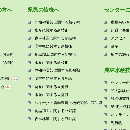
の⽅へ
県⺠の皆様へ
センター
作物や園芸に関する新技術
所⻑あいさ
畜産に関する新技術
組織（各部
森林林業に関する新技術
アクセス
病害⾍に関する新技術
沿⾰
況（特許）
⾷品加⼯に関する新技術
所内の施設
況（品種）
⽔産に関する新技術
農林⽔産
作物や園芸に関する⾖知識
への対応
病害⾍に関する⾖知識
センターの
対応
畜産に関する⾖知識
私の試験研
⽔産に関する⾖知識
試験研究課
バイテク・農業環境・機械関係の⾖知識
第6期中期
⾷品加⼯に関する⾖知識
オンライン
森林林業に関する⾖知識
刊⾏物