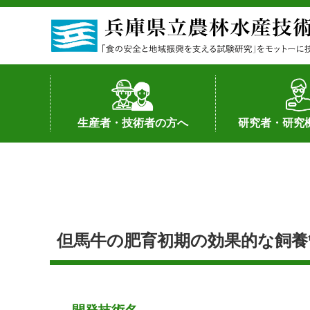
生産者・技術者の方へ
研究者・研究
野菜
果樹・花き
加工・流通
経営･現地情報
環境病害虫
畜産
森林林業
水産
基幹種雄牛の紹介
土地利用型作物
シーズ研究の成
産学官連携
知的財産の保有
知的財産の保有
研究員の受入
研究活動不正行
公的研究資金へ
研究者の紹介
但馬牛の肥育初期の効果的な飼養