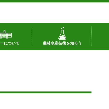
ーについて
農林水産技術を知ろう
署へのリンク）
配置図
つ
私の試験研究
試験研究課題
第6期中期業務計画
オンライン研究報告
刊行物
知的財産に関する相談窓口
センターの話題