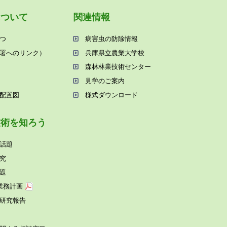
について
関連情報
つ
病害⾍の防除情報
署へのリンク）
兵庫県⽴農業⼤学校
森林林業技術センター
⾒学のご案内
配置図
様式ダウンロード
技術を知ろう
話題
究
題
業務計画
研究報告