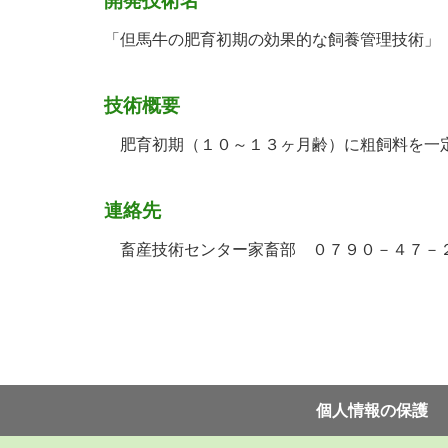
開発技術名
「但馬牛の肥育初期の効果的な飼養管理技術」
技術概要
肥育初期（１０～１３ヶ月齢）に粗飼料を一定
連絡先
畜産技術センター家畜部 ０７９０－４７－
個⼈情報の保護