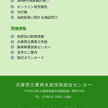
第6期中期業務計画
オンライン研究報告
刊⾏物
知的財産に関する相談窓⼝
関連情報
病害⾍の防除情報
兵庫県⽴農業⼤学校
森林林業技術センター
⾒学のご案内
様式ダウンロード
兵庫県⽴農林⽔産技術総合センター
〒679-0198 兵庫県加⻄市別府町南ノ岡甲1533
TEL：0790-47-2400（代表）