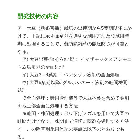
開発技術の内容
ア 大豆（狭条密播）栽培の出芽期から5葉期以降にか
けて、下記に示す除草剤を適切な施用方法及び施用時
期に処理することで、難防除雑草の徹底防除が可能と
なる。
ア) 大豆出芽揃(そろ)い期： イマザモックスアンモニ
ウム塩液剤の全面処理
イ) 大豆3～4葉期： ベンタゾン液剤の全面処理
ウ) 大豆5葉期以降: グルホシネート液剤の畦間株間
処理
※全面処理：乗用管理機等で大豆茎葉を含めて薬剤
を地上部全面に処理する方法
※畦間・株間処理：吊り下げノズルを用いて大豆の
畦間だけでなく、株間まで適切に薬剤を処理する方法
イ この除草剤施用体系の要点は以下のとおりであ
る。