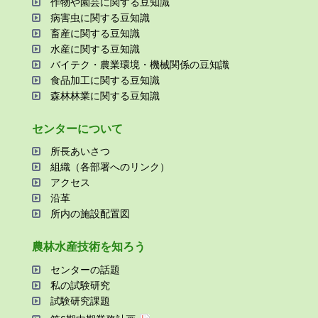
作物や園芸に関する⾖知識
病害⾍に関する⾖知識
畜産に関する⾖知識
⽔産に関する⾖知識
バイテク・農業環境・機械関係の⾖知識
⾷品加⼯に関する⾖知識
森林林業に関する⾖知識
センターについて
所⻑あいさつ
組織（各部署へのリンク）
アクセス
沿⾰
所内の施設配置図
農林⽔産技術を知ろう
センターの話題
私の試験研究
試験研究課題