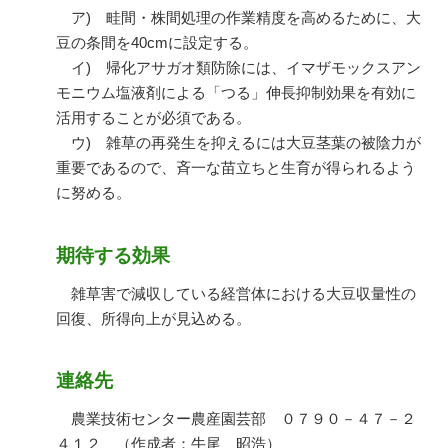
ア) 畦間・株間処理の作業精度を高めるために、大
豆の条間を40cmに設定する。
イ) 帰化アサガオ類防除には、イマザモックスアン
モニウム塩液剤による「つる」伸長抑制効果を有効に
活用することが必須である。
ウ) 雑草の再発生を抑えるには大豆茎葉の被陰力が
重要であるので、斉一な苗立ちと生育が得られるよう
に努める。
期待する効果
雑草害で減収している経営体における大豆収量性の
回復、所得向上が見込める。
連絡先
農業技術センター農産園芸部 ０７９０－４７－２
４１２ （作成者：牛尾 昭浩）