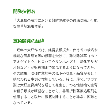
開発技術名
「大豆狭条栽培における難防除雑草の徹底防除が可能
な除草剤施用体系」
技術開発の経緯
近年の大豆作では、経営規模拡大に伴う省力栽培や
極端な気象経過等の影響を受けて、難防除雑草（ホソ
アオゲイトウ、ヒロハフウリンホオズキ、帰化アサガ
オ類など）が収穫期まで繁茂するようになってきた。
その結果、収穫作業能率の低下や収量・品質が著しく
損なわれる事例が増加している。特に、帰化アサガオ
類は大豆生育期間を通して発生し、つる性植物で生育
や種子形成が旺盛なことから、非選択性茎葉処理剤を
使用すること以外に徹底防除することが非常に困難と
なっている。