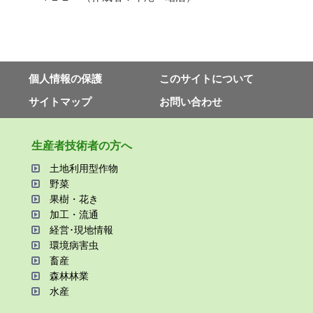
個⼈情報の保護
このサイトについて
サイトマップ
お問い合わせ
⽣産者技術者の⽅へ
⼟地利⽤型作物
野菜
果樹・花き
加⼯・流通
経営･現地情報
環境病害⾍
畜産
森林林業
⽔産