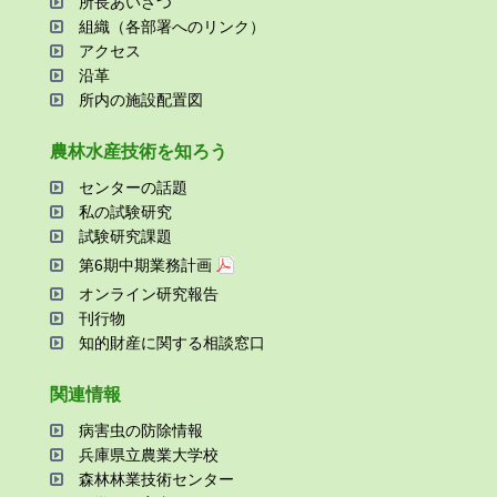
所⻑あいさつ
組織（各部署へのリンク）
アクセス
沿⾰
所内の施設配置図
農林⽔産技術を知ろう
センターの話題
私の試験研究
試験研究課題
第6期中期業務計画
オンライン研究報告
刊⾏物
知的財産に関する相談窓⼝
関連情報
病害⾍の防除情報
兵庫県⽴農業⼤学校
森林林業技術センター