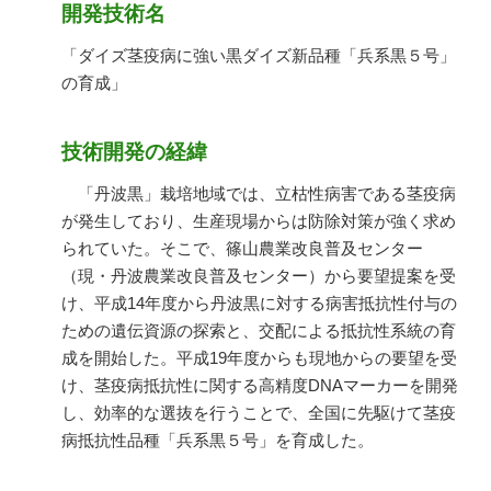
開発技術名
「ダイズ茎疫病に強い黒ダイズ新品種「兵系黒５号」
の育成」
技術開発の経緯
「丹波黒」栽培地域では、立枯性病害である茎疫病
が発生しており、生産現場からは防除対策が強く求め
られていた。そこで、篠山農業改良普及センター
（現・丹波農業改良普及センター）から要望提案を受
け、平成14年度から丹波黒に対する病害抵抗性付与の
ための遺伝資源の探索と、交配による抵抗性系統の育
成を開始した。平成19年度からも現地からの要望を受
け、茎疫病抵抗性に関する高精度DNAマーカーを開発
し、効率的な選抜を行うことで、全国に先駆けて茎疫
病抵抗性品種「兵系黒５号」を育成した。