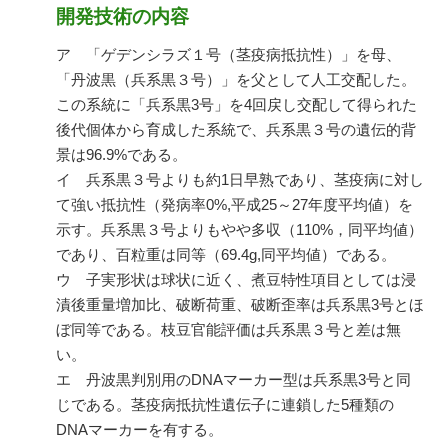
開発技術の内容
ア 「ゲデンシラズ１号（茎疫病抵抗性）」を母、
「丹波黒（兵系黒３号）」を父として人工交配した。
この系統に「兵系黒3号」を4回戻し交配して得られた
後代個体から育成した系統で、兵系黒３号の遺伝的背
景は96.9%である。
イ 兵系黒３号よりも約1日早熟であり、茎疫病に対し
て強い抵抗性（発病率0%,平成25～27年度平均値）を
示す。兵系黒３号よりもやや多収（110%，同平均値）
であり、百粒重は同等（69.4g,同平均値）である。
ウ 子実形状は球状に近く、煮豆特性項目としては浸
漬後重量増加比、破断荷重、破断歪率は兵系黒3号とほ
ぼ同等である。枝豆官能評価は兵系黒３号と差は無
い。
エ 丹波黒判別用のDNAマーカー型は兵系黒3号と同
じである。茎疫病抵抗性遺伝子に連鎖した5種類の
DNAマーカーを有する。