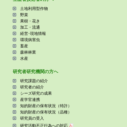
⼟地利⽤型作物
野菜
果樹・花き
加⼯・流通
経営･現地情報
環境病害⾍
畜産
森林林業
⽔産
研究者研究機関の⽅へ
研究課題の紹介
研究者の紹介
シーズ研究の成果
産学官連携
知的財産の保有状況（特許）
知的財産の保有状況（品種）
研究員の受⼊
研究活動不正⾏為への対応