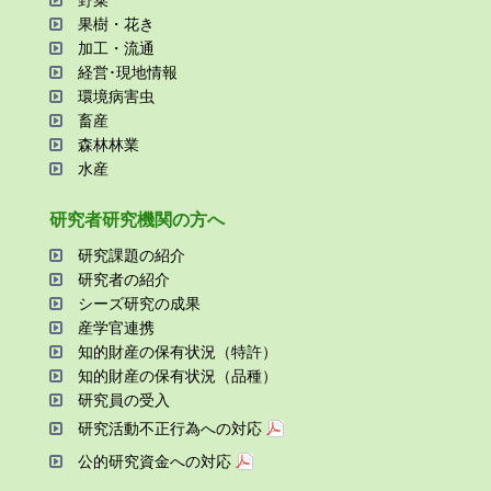
野菜
果樹・花き
加⼯・流通
経営･現地情報
環境病害⾍
畜産
森林林業
⽔産
研究者研究機関の⽅へ
研究課題の紹介
研究者の紹介
シーズ研究の成果
産学官連携
知的財産の保有状況（特許）
知的財産の保有状況（品種）
研究員の受⼊
研究活動不正⾏為への対応
公的研究資金への対応