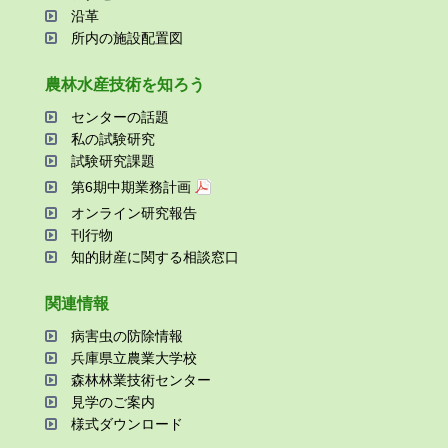
沿⾰
所内の施設配置図
農林⽔産技術を知ろう
センターの話題
私の試験研究
試験研究課題
第6期中期業務計画
オンライン研究報告
刊⾏物
知的財産に関する相談窓⼝
関連情報
病害⾍の防除情報
兵庫県⽴農業⼤学校
森林林業技術センター
⾒学のご案内
様式ダウンロード