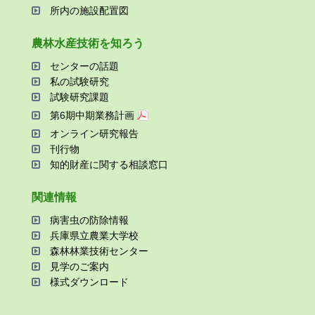
所内の施設配置図
農林⽔産技術を知ろう
センターの話題
私の試験研究
試験研究課題
第6期中期業務計画
オンライン研究報告
刊⾏物
知的財産に関する相談窓⼝
関連情報
病害⾍の防除情報
兵庫県⽴農業⼤学校
森林林業技術センター
⾒学のご案内
様式ダウンロード