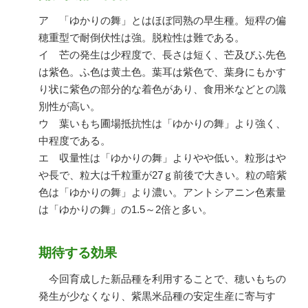
ア 「ゆかりの舞」とはほぼ同熟の早生種。短稈の偏
穂重型で耐倒伏性は強。脱粒性は難である。
イ 芒の発生は少程度で、長さは短く、芒及びふ先色
は紫色。ふ色は黄土色。葉耳は紫色で、葉身にもかす
り状に紫色の部分的な着色があり、食用米などとの識
別性が高い。
ウ 葉いもち圃場抵抗性は「ゆかりの舞」より強く、
中程度である。
エ 収量性は「ゆかりの舞」よりやや低い。粒形はや
や長で、粒大は千粒重が27ｇ前後で大きい。粒の暗紫
色は「ゆかりの舞」より濃い。アントシアニン色素量
は「ゆかりの舞」の1.5～2倍と多い。
期待する効果
今回育成した新品種を利用することで、穂いもちの
発生が少なくなり、紫黒米品種の安定生産に寄与す