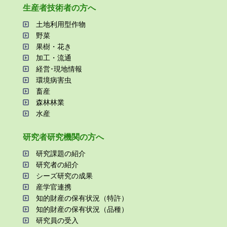
⽣産者技術者の⽅へ
⼟地利⽤型作物
野菜
果樹・花き
加⼯・流通
経営･現地情報
環境病害⾍
畜産
森林林業
⽔産
研究者研究機関の⽅へ
研究課題の紹介
研究者の紹介
シーズ研究の成果
産学官連携
知的財産の保有状況（特許）
知的財産の保有状況（品種）
研究員の受⼊