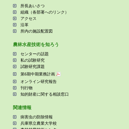
所⻑あいさつ
組織（各部署へのリンク）
アクセス
沿⾰
所内の施設配置図
農林⽔産技術を知ろう
センターの話題
私の試験研究
試験研究課題
第6期中期業務計画
オンライン研究報告
刊⾏物
知的財産に関する相談窓⼝
関連情報
病害⾍の防除情報
兵庫県⽴農業⼤学校