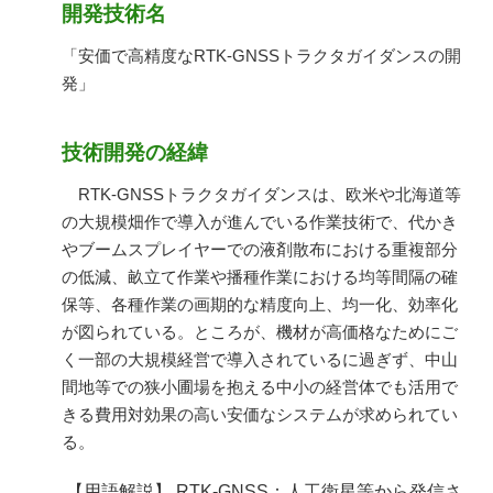
開発技術名
「安価で高精度なRTK-GNSSトラクタガイダンスの開
発」
技術開発の経緯
RTK-GNSSトラクタガイダンスは、欧米や北海道等
の大規模畑作で導入が進んでいる作業技術で、代かき
やブームスプレイヤーでの液剤散布における重複部分
の低減、畝立て作業や播種作業における均等間隔の確
保等、各種作業の画期的な精度向上、均一化、効率化
が図られている。ところが、機材が高価格なためにご
く一部の大規模経営で導入されているに過ぎず、中山
間地等での狭小圃場を抱える中小の経営体でも活用で
きる費用対効果の高い安価なシステムが求められてい
る。
【用語解説】 RTK-GNSS：人工衛星等から発信さ