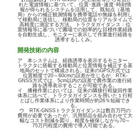
れた電波情報に基づいて、位置･進路･速度･時刻情
報が得られるシステムを活用して、既知点（基地
局）からの補正観測情報を携帯電話や無線を利用し
て移動局に送信し、移動局の位置をリアルタイムで
高精度に測定する方法。 トラクタガイダンス：位
置情報等に基づいて圃場での効率的な目標作業経路
を自動生成し、モニターに表示して作業進行経路を
誘導するしくみ。
開発技術の内容
ア 本システムは、経路誘導を表示するモニター、
トラクタに搭載する移動局と位置情報を補正する基
地局のセットで構成される。従来のGPS方式では
位置精度で20～60cmの誤差が生じるが、RTK-
GNSS方式では、5cm以内の誤差で農作業の進行経
路を誘導表示することが可能である。
イ 播種作業においては、従来の隣接行程旋回作業
体系に比べて、トラクタガイダンスを用いた１行程
とばし作業体系により作業時間が約26％短縮でき
る。
ウ RTK-GNSSトラクタガイダンスは数百万円の
費用が必要であったが、汎用部品を組み合わせて大
幅なコスト削減を図り、精度を確保しながら70～
75万円程度の費用で導入可能である。