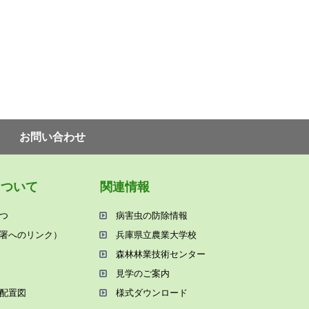
お問い合わせ
について
関連情報
つ
病害⾍の防除情報
署へのリンク）
兵庫県⽴農業⼤学校
森林林業技術センター
⾒学のご案内
配置図
様式ダウンロード