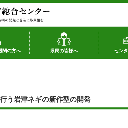
機関の方へ
県民の皆様へ
センタ
果
状況（特許）
状況（品種）
為への対応
の対応
畜産に関する新技術
森林林業に関する新技術
病害虫に関する新技術
食品加工に関する新技術
水産に関する新技術
作物や園芸に関する豆知識
病害虫に関する豆知識
畜産に関する豆知識
水産に関する豆知識
バイテク・農業環境・機械関係
食品加工に関する豆知識
森林林業に関する豆知識
作物や園芸に関する新技術
組織（各部
アクセス
沿革
所内の施設
所長あいさ
の豆知識
行う岩津ネギの新作型の開発