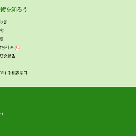
技術を知ろう
話題
究
題
業務計画
研究報告
関する相談窓⼝
表）