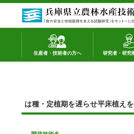
生産者・技術者の方へ
研究者・研究
野菜
果樹・花き
加工・流通
経営･現地情報
環境病害虫
畜産
森林林業
水産
基幹種雄牛の紹介
土地利用型作物
シーズ研究の成
産学官連携
知的財産の保有
知的財産の保有
研究員の受入
研究活動不正行
公的研究資金へ
研究者の紹介
は種・定植期を遅らせ平床植えを