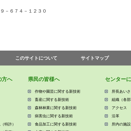
９－６７４－１２３０
このサイトについて
サイトマップ
の⽅へ
県⺠の皆様へ
センター
作物や園芸に関する新技術
所⻑あいさ
畜産に関する新技術
組織（各部
森林林業に関する新技術
アクセス
病害⾍に関する新技術
沿⾰
況（特許）
⾷品加⼯に関する新技術
所内の施設