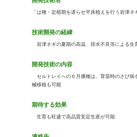
開発技術名
「は種・定植期を遅らせ平床植えを行う岩津ネ
技術開発の経緯
岩津ネギの夏期の高温、排水不良等による生育
開発技術の内容
セルトレイへの６月播種は、育苗時のさび病を
械移植も可能
期待する効果
生育も旺盛で高品質安定生産が可能
連絡先