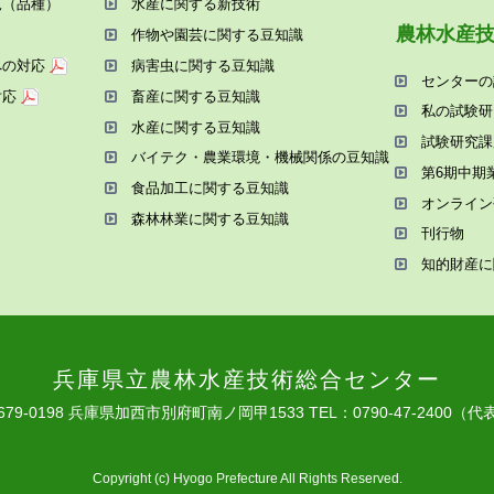
況（品種）
⽔産に関する新技術
農林⽔産
作物や園芸に関する⾖知識
への対応
病害⾍に関する⾖知識
センターの
対応
畜産に関する⾖知識
私の試験研
⽔産に関する⾖知識
試験研究課
バイテク・農業環境・機械関係の⾖知識
第6期中期
⾷品加⼯に関する⾖知識
オンライン
森林林業に関する⾖知識
刊⾏物
知的財産に
兵庫県⽴農林⽔産技術総合センター
679-0198 兵庫県加⻄市別府町南ノ岡甲1533
TEL：0790-47-2400（代
Copyright (c) Hyogo Prefecture All Rights Reserved.