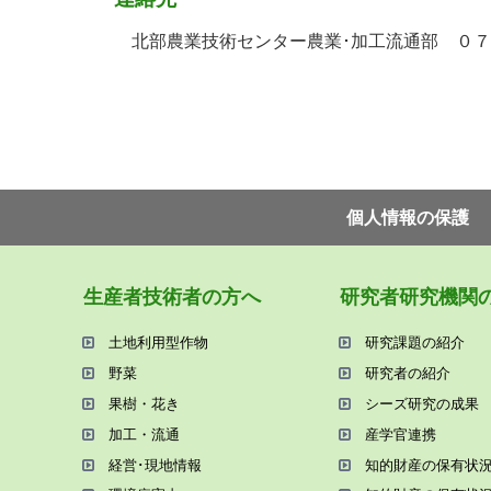
北部農業技術センター農業･加工流通部 ０７
個⼈情報の保護
⽣産者技術者の⽅へ
研究者研究機関
⼟地利⽤型作物
研究課題の紹介
野菜
研究者の紹介
果樹・花き
シーズ研究の成果
加⼯・流通
産学官連携
経営･現地情報
知的財産の保有状