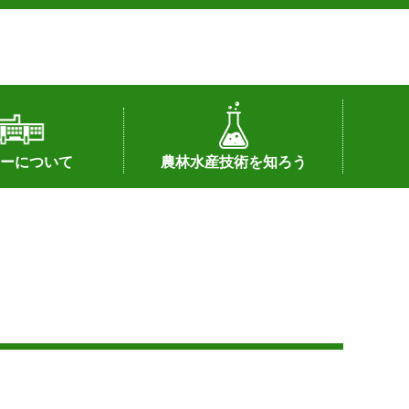
ーについて
農林水産技術を知ろう
署へのリンク）
配置図
つ
私の試験研究
試験研究課題
第6期中期業務計画
オンライン研究報告
刊行物
知的財産に関する相談窓口
センターの話題