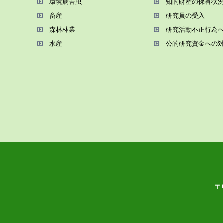
環境病害⾍
知的財産の保有状
畜産
研究員の受⼊
森林林業
研究活動不正⾏為
⽔産
公的研究資金への
〒