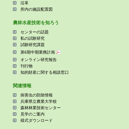
沿⾰
所内の施設配置図
農林⽔産技術を知ろう
センターの話題
私の試験研究
試験研究課題
第6期中期業務計画
オンライン研究報告
刊⾏物
知的財産に関する相談窓⼝
関連情報
病害⾍の防除情報
兵庫県⽴農業⼤学校
森林林業技術センター
⾒学のご案内
様式ダウンロード