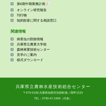
第6期中期業務計画
オンライン研究報告
刊⾏物
知的財産に関する相談窓⼝
関連情報
病害⾍の防除情報
兵庫県⽴農業⼤学校
森林林業技術センター
⾒学のご案内
様式ダウンロード
兵庫県⽴農林⽔産技術総合センター
〒679-0198 兵庫県加⻄市別府町南ノ岡甲1533
TEL：0790-47-2400（代表）