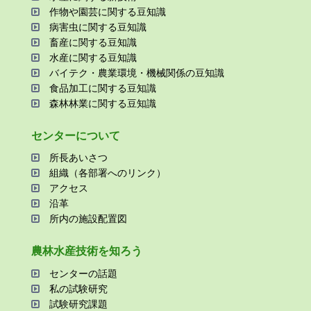
作物や園芸に関する⾖知識
病害⾍に関する⾖知識
畜産に関する⾖知識
⽔産に関する⾖知識
バイテク・農業環境・機械関係の⾖知識
⾷品加⼯に関する⾖知識
森林林業に関する⾖知識
センターについて
所⻑あいさつ
組織（各部署へのリンク）
アクセス
沿⾰
所内の施設配置図
農林⽔産技術を知ろう
センターの話題
私の試験研究
試験研究課題