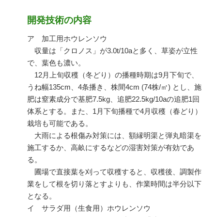
開発技術の内容
ア 加工用ホウレンソウ
収量は「クロノス」が3.0t/10aと多く、草姿が立性
で、葉色も濃い。
12月上旬収穫（冬どり）の播種時期は9月下旬で、
うね幅135cm、4条播き、株間4cm (74株/㎡) とし、施
肥は窒素成分で基肥7.5kg、追肥22.5kg/10aの追肥1回
体系とする。また、1月下旬播種で4月収穫（春どり）
栽培も可能である。
大雨による根傷み対策には、額縁明渠と弾丸暗渠を
施工するか、高畝にするなどの湿害対策が有効であ
る。
圃場で直接葉を刈って収穫すると、収穫後、調製作
業をして根を切り落とすよりも、作業時間は半分以下
となる。
イ サラダ用（生食用）ホウレンソウ