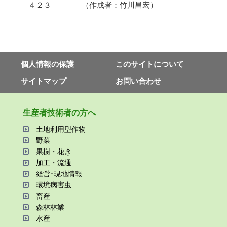
４２３ （作成者：竹川昌宏）
個⼈情報の保護
このサイトについて
サイトマップ
お問い合わせ
⽣産者技術者の⽅へ
⼟地利⽤型作物
野菜
果樹・花き
加⼯・流通
経営･現地情報
環境病害⾍
畜産
森林林業
⽔産