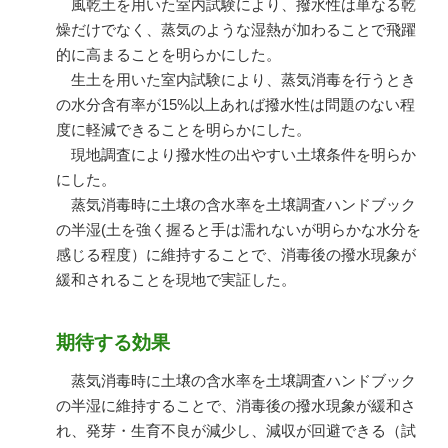
風乾土を用いた室内試験により、撥水性は単なる乾
燥だけでなく、蒸気のような湿熱が加わることで飛躍
的に高まることを明らかにした。
生土を用いた室内試験により、蒸気消毒を行うとき
の水分含有率が15%以上あれば撥水性は問題のない程
度に軽減できることを明らかにした。
現地調査により撥水性の出やすい土壌条件を明らか
にした。
蒸気消毒時に土壌の含水率を土壌調査ハンドブック
の半湿(土を強く握ると手は濡れないが明らかな水分を
感じる程度）に維持することで、消毒後の撥水現象が
緩和されることを現地で実証した。
期待する効果
蒸気消毒時に土壌の含水率を土壌調査ハンドブック
の半湿に維持することで、消毒後の撥水現象が緩和さ
れ、発芽・生育不良が減少し、減収が回避できる（試