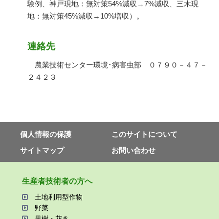
験例、神戸現地：無対策54%減収→7%減収、三木現
地：無対策45%減収→10%増収）。
連絡先
農業技術センター環境･病害虫部 ０７９０－４７－
２４２３
個⼈情報の保護
このサイトについて
サイトマップ
お問い合わせ
⽣産者技術者の⽅へ
⼟地利⽤型作物
野菜
果樹・花き