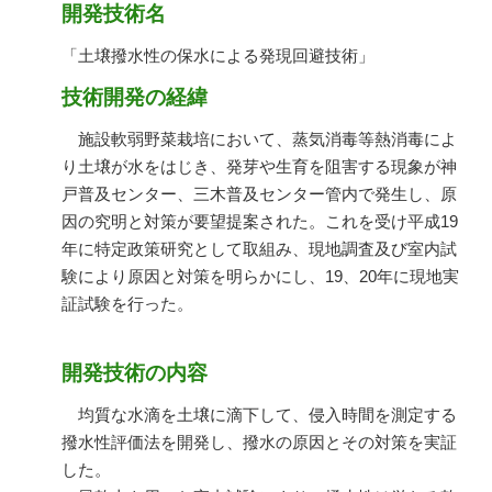
開発技術名
「土壌撥水性の保水による発現回避技術」
技術開発の経緯
施設軟弱野菜栽培において、蒸気消毒等熱消毒によ
り土壌が水をはじき、発芽や生育を阻害する現象が神
戸普及センター、三木普及センター管内で発生し、原
因の究明と対策が要望提案された。これを受け平成19
年に特定政策研究として取組み、現地調査及び室内試
験により原因と対策を明らかにし、19、20年に現地実
証試験を行った。
開発技術の内容
均質な水滴を土壌に滴下して、侵入時間を測定する
撥水性評価法を開発し、撥水の原因とその対策を実証
した。