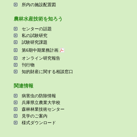
所内の施設配置図
農林⽔産技術を知ろう
センターの話題
私の試験研究
試験研究課題
第6期中期業務計画
オンライン研究報告
刊⾏物
知的財産に関する相談窓⼝
関連情報
病害⾍の防除情報
兵庫県⽴農業⼤学校
森林林業技術センター
⾒学のご案内
様式ダウンロード