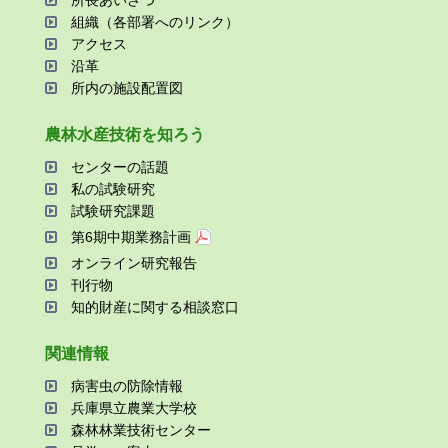
所⻑あいさつ
組織（各部署へのリンク）
アクセス
沿⾰
所内の施設配置図
農林⽔産技術を知ろう
センターの話題
私の試験研究
試験研究課題
第6期中期業務計画
オンライン研究報告
刊⾏物
知的財産に関する相談窓⼝
関連情報
病害⾍の防除情報
兵庫県⽴農業⼤学校
森林林業技術センター