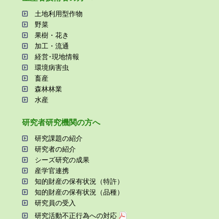
⼟地利⽤型作物
野菜
果樹・花き
加⼯・流通
経営･現地情報
環境病害⾍
畜産
森林林業
⽔産
研究者研究機関の⽅へ
研究課題の紹介
研究者の紹介
シーズ研究の成果
産学官連携
知的財産の保有状況（特許）
知的財産の保有状況（品種）
研究員の受⼊
研究活動不正⾏為への対応