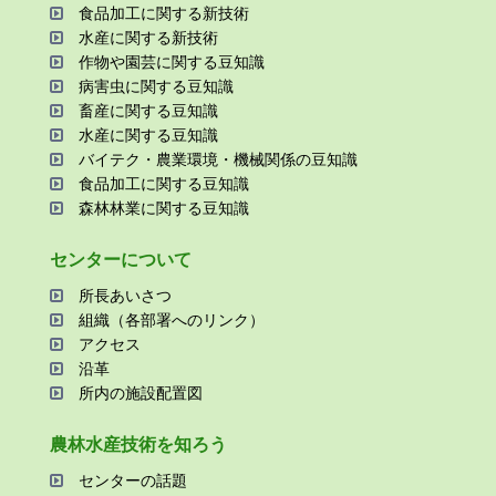
⾷品加⼯に関する新技術
⽔産に関する新技術
作物や園芸に関する⾖知識
病害⾍に関する⾖知識
畜産に関する⾖知識
⽔産に関する⾖知識
バイテク・農業環境・機械関係の⾖知識
⾷品加⼯に関する⾖知識
森林林業に関する⾖知識
センターについて
所⻑あいさつ
組織（各部署へのリンク）
アクセス
沿⾰
所内の施設配置図
農林⽔産技術を知ろう
センターの話題