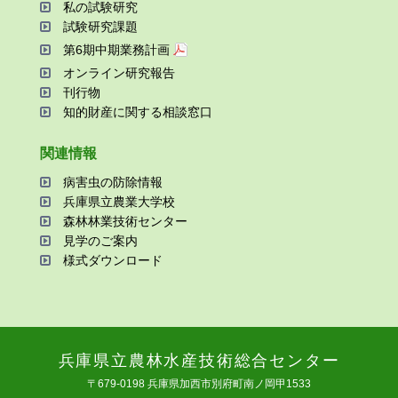
私の試験研究
試験研究課題
第6期中期業務計画
オンライン研究報告
刊⾏物
知的財産に関する相談窓⼝
関連情報
病害⾍の防除情報
兵庫県⽴農業⼤学校
森林林業技術センター
⾒学のご案内
様式ダウンロード
兵庫県⽴農林⽔産技術総合センター
〒679-0198 兵庫県加⻄市別府町南ノ岡甲1533