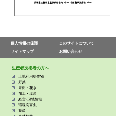
個⼈情報の保護
このサイトについて
サイトマップ
お問い合わせ
⽣産者技術者の⽅へ
⼟地利⽤型作物
野菜
果樹・花き
加⼯・流通
経営･現地情報
環境病害⾍
畜産