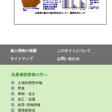
個⼈情報の保護
このサイトについて
サイトマップ
お問い合わせ
⽣産者技術者の⽅へ
⼟地利⽤型作物
野菜
果樹・花き
加⼯・流通
経営･現地情報
環境病害⾍