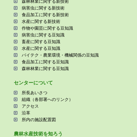
森林林業に関する新技術
病害⾍に関する新技術
⾷品加⼯に関する新技術
⽔産に関する新技術
作物や園芸に関する⾖知識
病害⾍に関する⾖知識
畜産に関する⾖知識
⽔産に関する⾖知識
バイテク・農業環境・機械関係の⾖知識
⾷品加⼯に関する⾖知識
森林林業に関する⾖知識
センターについて
所⻑あいさつ
組織（各部署へのリンク）
アクセス
沿⾰
所内の施設配置図
農林⽔産技術を知ろう