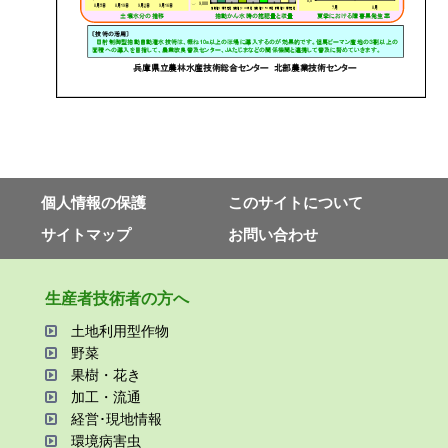
個⼈情報の保護
このサイトについて
サイトマップ
お問い合わせ
⽣産者技術者の⽅へ
⼟地利⽤型作物
野菜
果樹・花き
加⼯・流通
経営･現地情報
環境病害⾍