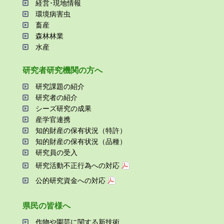
経営･現地情報
環境病害⾍
畜産
森林林業
⽔産
研究者研究機関の⽅へ
研究課題の紹介
研究者の紹介
シーズ研究の成果
産学官連携
知的財産の保有状況（特許）
知的財産の保有状況（品種）
研究員の受⼊
研究活動不正⾏為への対応
公的研究資金への対応
県⺠の皆様へ
作物や園芸に関する新技術