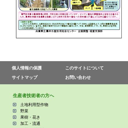
個⼈情報の保護
このサイトについて
サイトマップ
お問い合わせ
⽣産者技術者の⽅へ
⼟地利⽤型作物
野菜
果樹・花き
加⼯・流通