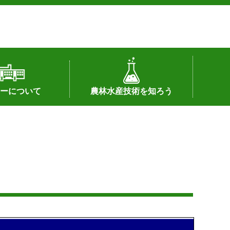
ーについて
農林水産技術を知ろう
署へのリンク）
配置図
つ
私の試験研究
試験研究課題
第6期中期業務計画
オンライン研究報告
刊行物
知的財産に関する相談窓口
センターの話題