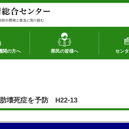
機関の方へ
県民の皆様へ
センタ
果
状況（特許）
状況（品種）
為への対応
の対応
畜産に関する新技術
森林林業に関する新技術
病害虫に関する新技術
食品加工に関する新技術
水産に関する新技術
作物や園芸に関する豆知識
病害虫に関する豆知識
畜産に関する豆知識
水産に関する豆知識
バイテク・農業環境・機械関係
食品加工に関する豆知識
森林林業に関する豆知識
作物や園芸に関する新技術
組織（各部
アクセス
沿革
所内の施設
所長あいさ
の豆知識
壊死症を予防 H22-13