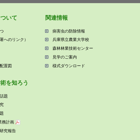
について
関連情報
つ
病害⾍の防除情報
署へのリンク）
兵庫県⽴農業⼤学校
森林林業技術センター
⾒学のご案内
配置図
様式ダウンロード
技術を知ろう
話題
究
題
業務計画
研究報告