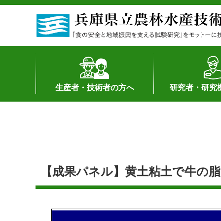
生産者・技術者の方へ
研究者・研究
野菜
果樹・花き
加工・流通
経営･現地情報
環境病害虫
畜産
森林林業
水産
基幹種雄牛の紹介
土地利用型作物
シーズ研究の成
産学官連携
知的財産の保有
知的財産の保有
研究員の受入
研究活動不正行
公的研究資金へ
研究者の紹介
【成果パネル】黄土粘土で牛の脂肪