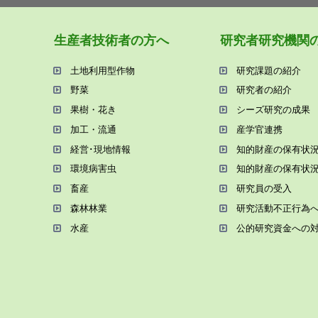
⽣産者技術者の⽅へ
研究者研究機関
⼟地利⽤型作物
研究課題の紹介
野菜
研究者の紹介
果樹・花き
シーズ研究の成果
加⼯・流通
産学官連携
経営･現地情報
知的財産の保有状
環境病害⾍
知的財産の保有状
畜産
研究員の受⼊
森林林業
研究活動不正⾏為
⽔産
公的研究資金への