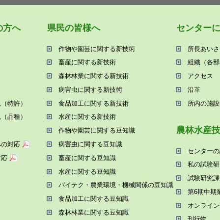
の⽅へ
県⺠の皆様へ
センター
作物や園芸に関する新技術
所⻑あいさ
畜産に関する新技術
組織（各部
森林林業に関する新技術
アクセス
病害⾍に関する新技術
沿⾰
況（特許）
⾷品加⼯に関する新技術
所内の施設
況（品種）
⽔産に関する新技術
農林⽔産
作物や園芸に関する⾖知識
への対応
病害⾍に関する⾖知識
センターの
対応
畜産に関する⾖知識
私の試験研
⽔産に関する⾖知識
試験研究課
バイテク・農業環境・機械関係の⾖知識
第6期中期
⾷品加⼯に関する⾖知識
オンライン
森林林業に関する⾖知識
刊⾏物